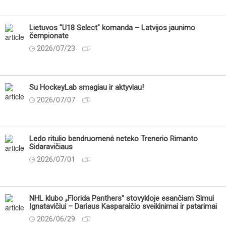
Lietuvos "U18 Select" komanda – Latvijos jaunimo
čempionate
2026/07/23
Su HockeyLab smagiau ir aktyviau!
2026/07/07
Ledo ritulio bendruomenė neteko Trenerio Rimanto
Sidaravičiaus
2026/07/01
NHL klubo „Florida Panthers" stovykloje esančiam Simui
Ignatavičiui – Dariaus Kasparaičio sveikinimai ir patarimai
2026/06/29