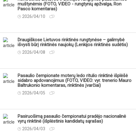
muštynėmis (FOTO, VIDEO - rungtynių apžvalga, Ron
Pasco komentaras)
2026/04/10
Draugiškose Lietuvos rinktinės rungtynėse – galimybė
išvysti būrį rinktinės naujokų (Lenkijos rinktinės sudėtis)
2026/04/08
Pasaulio čempionate moterų ledo ritulio rinktinė išplėšė
sidabro apdovanojimus (FOTO, VIDEO: vyr. trenerio Mauro
Baltrukonio komentaras, rinktinės įvarčiai)
2026/04/05
Pasiruošimą pasaulio čempionatui pradėjo nacionalinė
vyrų rinktinė (išplėstinis kandidatų sąrašas)
2026/04/03