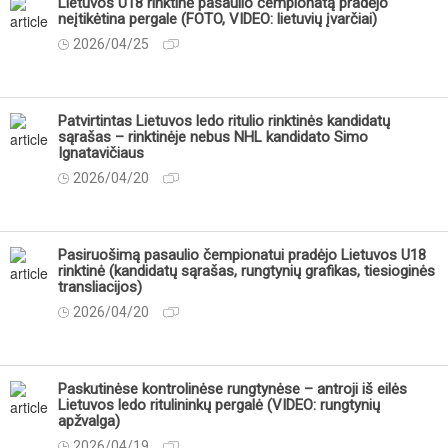
Lietuvos U18 rinktinė pasaulio čempionatą pradėjo
neįtikėtina pergale (FOTO, VIDEO: lietuvių įvarčiai)
2026/04/25
Patvirtintas Lietuvos ledo ritulio rinktinės kandidatų
sąrašas – rinktinėje nebus NHL kandidato Simo
Ignatavičiaus
2026/04/20
Pasiruošimą pasaulio čempionatui pradėjo Lietuvos U18
rinktinė (kandidatų sąrašas, rungtynių grafikas, tiesioginės
transliacijos)
2026/04/20
Paskutinėse kontrolinėse rungtynėse – antroji iš eilės
Lietuvos ledo ritulininkų pergalė (VIDEO: rungtynių
apžvalga)
2026/04/19