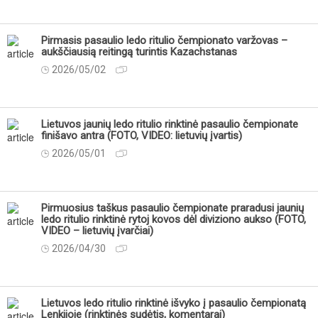
Pirmasis pasaulio ledo ritulio čempionato varžovas –
aukščiausią reitingą turintis Kazachstanas
2026/05/02
Lietuvos jaunių ledo ritulio rinktinė pasaulio čempionate
finišavo antra (FOTO, VIDEO: lietuvių įvartis)
2026/05/01
Pirmuosius taškus pasaulio čempionate praradusi jaunių
ledo ritulio rinktinė rytoj kovos dėl diviziono aukso (FOTO,
VIDEO – lietuvių įvarčiai)
2026/04/30
Lietuvos ledo ritulio rinktinė išvyko į pasaulio čempionatą
Lenkijoje (rinktinės sudėtis, komentarai)