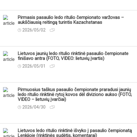
Pirmasis pasaulio ledo ritulio čempionato varžovas –
aukščiausią reitingą turintis Kazachstanas
2026/05/02
Lietuvos jaunių ledo ritulio rinktinė pasaulio čempionate
finišavo antra (FOTO, VIDEO: lietuvių įvartis)
2026/05/01
Pirmuosius taškus pasaulio čempionate praradusi jaunių
ledo ritulio rinktinė rytoj kovos dėl diviziono aukso (FOTO,
VIDEO – lietuvių įvarčiai)
2026/04/30
Lietuvos ledo ritulio rinktinė išvyko į pasaulio čempionatą
Lenkijoje (rinktinės sudėtis, komentarai)