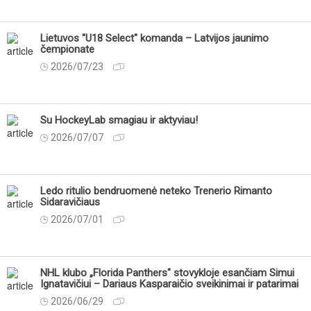
Lietuvos "U18 Select" komanda – Latvijos jaunimo
čempionate
2026/07/23
Su HockeyLab smagiau ir aktyviau!
2026/07/07
Ledo ritulio bendruomenė neteko Trenerio Rimanto
Sidaravičiaus
2026/07/01
NHL klubo „Florida Panthers" stovykloje esančiam Simui
Ignatavičiui – Dariaus Kasparaičio sveikinimai ir patarimai
2026/06/29