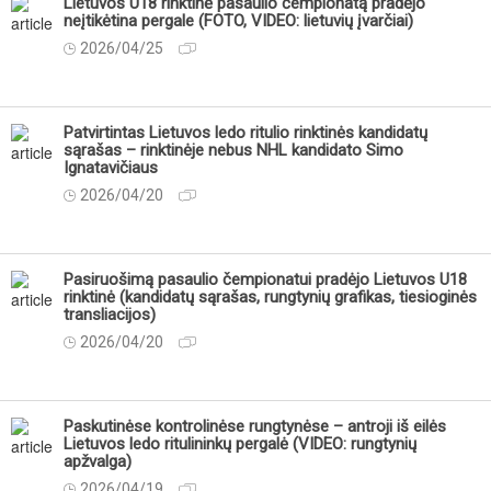
Lietuvos U18 rinktinė pasaulio čempionatą pradėjo
neįtikėtina pergale (FOTO, VIDEO: lietuvių įvarčiai)
2026/04/25
Patvirtintas Lietuvos ledo ritulio rinktinės kandidatų
sąrašas – rinktinėje nebus NHL kandidato Simo
Ignatavičiaus
2026/04/20
Pasiruošimą pasaulio čempionatui pradėjo Lietuvos U18
rinktinė (kandidatų sąrašas, rungtynių grafikas, tiesioginės
transliacijos)
2026/04/20
Paskutinėse kontrolinėse rungtynėse – antroji iš eilės
Lietuvos ledo ritulininkų pergalė (VIDEO: rungtynių
apžvalga)
2026/04/19