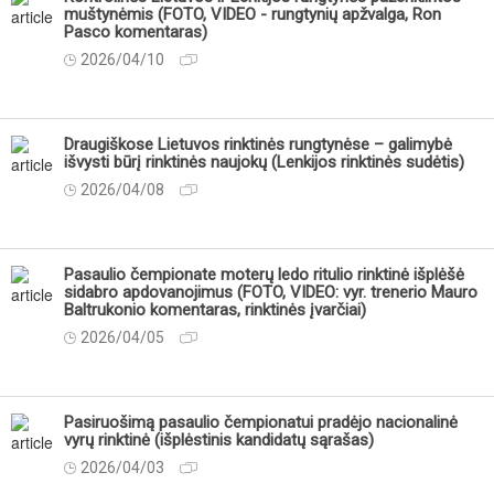
muštynėmis (FOTO, VIDEO - rungtynių apžvalga, Ron
Pasco komentaras)
2026/04/10
Draugiškose Lietuvos rinktinės rungtynėse – galimybė
išvysti būrį rinktinės naujokų (Lenkijos rinktinės sudėtis)
2026/04/08
Pasaulio čempionate moterų ledo ritulio rinktinė išplėšė
sidabro apdovanojimus (FOTO, VIDEO: vyr. trenerio Mauro
Baltrukonio komentaras, rinktinės įvarčiai)
2026/04/05
Pasiruošimą pasaulio čempionatui pradėjo nacionalinė
vyrų rinktinė (išplėstinis kandidatų sąrašas)
2026/04/03