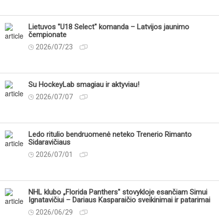
Lietuvos "U18 Select" komanda – Latvijos jaunimo
čempionate
2026/07/23
Su HockeyLab smagiau ir aktyviau!
2026/07/07
Ledo ritulio bendruomenė neteko Trenerio Rimanto
Sidaravičiaus
2026/07/01
NHL klubo „Florida Panthers" stovykloje esančiam Simui
Ignatavičiui – Dariaus Kasparaičio sveikinimai ir patarimai
2026/06/29