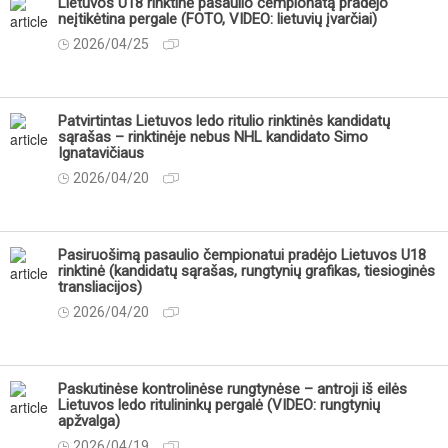
Lietuvos U18 rinktinė pasaulio čempionatą pradėjo
neįtikėtina pergale (FOTO, VIDEO: lietuvių įvarčiai)
2026/04/25
Patvirtintas Lietuvos ledo ritulio rinktinės kandidatų
sąrašas – rinktinėje nebus NHL kandidato Simo
Ignatavičiaus
2026/04/20
Pasiruošimą pasaulio čempionatui pradėjo Lietuvos U18
rinktinė (kandidatų sąrašas, rungtynių grafikas, tiesioginės
transliacijos)
2026/04/20
Paskutinėse kontrolinėse rungtynėse – antroji iš eilės
Lietuvos ledo ritulininkų pergalė (VIDEO: rungtynių
apžvalga)
2026/04/19