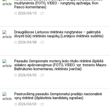
muštynėmis (FOTO, VIDEO - rungtynių apžvalga, Ron
Pasco komentaras)
2026/04/10
Draugiškose Lietuvos rinktinės rungtynėse – galimybė
išvysti būrį rinktinės naujokų (Lenkijos rinktinės sudėtis)
2026/04/08
Pasaulio čempionate moterų ledo ritulio rinktinė išplėšė
sidabro apdovanojimus (FOTO, VIDEO: vyr. trenerio Mauro
Baltrukonio komentaras, rinktinės įvarčiai)
2026/04/05
Pasiruošimą pasaulio čempionatui pradėjo nacionalinė
vyrų rinktinė (išplėstinis kandidatų sąrašas)
2026/04/03