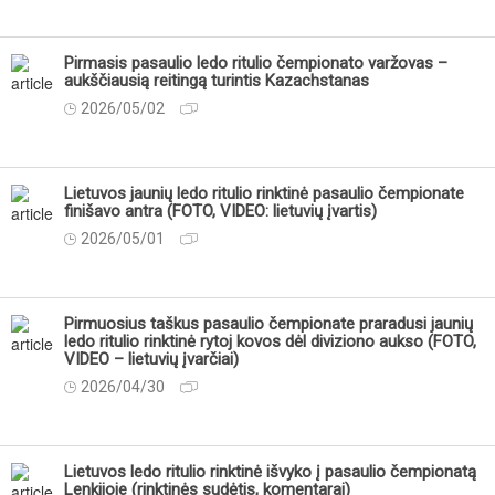
Pirmasis pasaulio ledo ritulio čempionato varžovas –
aukščiausią reitingą turintis Kazachstanas
2026/05/02
Lietuvos jaunių ledo ritulio rinktinė pasaulio čempionate
finišavo antra (FOTO, VIDEO: lietuvių įvartis)
2026/05/01
Pirmuosius taškus pasaulio čempionate praradusi jaunių
ledo ritulio rinktinė rytoj kovos dėl diviziono aukso (FOTO,
VIDEO – lietuvių įvarčiai)
2026/04/30
Lietuvos ledo ritulio rinktinė išvyko į pasaulio čempionatą
Lenkijoje (rinktinės sudėtis, komentarai)