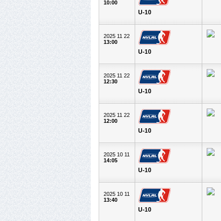
10:00
U-10
2025 11 22
13:00
U-10
2025 11 22
12:30
U-10
2025 11 22
12:00
U-10
2025 10 11
14:05
U-10
2025 10 11
13:40
U-10