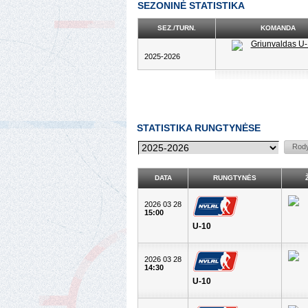
SEZONINĖ STATISTIKA
SEZ./TURN.
KOMANDA
2025-2026
STATISTIKA RUNGTYNĖSE
DATA
RUNGTYNĖS
2026 03 28
15:00
U-10
2026 03 28
14:30
U-10