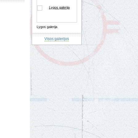
Lygos galerija
Visos galerijos