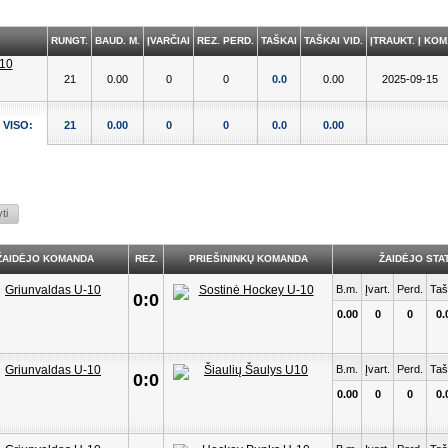
RUNGT.
BAUD. M.
ĮVARČIAI
REZ. PERD.
TAŠKAI
TAŠKAI VID.
ĮTRAUKT. Į KOM
21
0.00
0
0
0.0
0.00
2025-09-15
VISO:
21
0.00
0
0
0.0
0.00
ŽAIDĖJO KOMANDA
REZ.
PRIEŠININKŲ KOMANDA
ŽAIDĖJO STAT
B.m.
Įvart.
Perd.
Taš
0:0
0.00
0
0
0.
B.m.
Įvart.
Perd.
Taš
0:0
0.00
0
0
0.