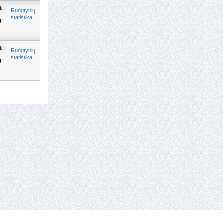
k.
Rungtynių
statistika
0
k.
Rungtynių
statistika
0