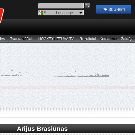
Powered by
Translate
lės
Tvarkaraščiai
HOCKEYLIETUVA.TV
Rezultatai
Komandos
Žaidėjai
elės
Tvarkaraščiai
HOCKEYLIETUVA.TV
Rezultatai
Komandos
Žaidėjai
Arijus Brasiūnas