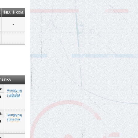
.
IŠĖJ. IŠ KOM.
-
ISTIKA
k.
Rungtynių
statistika
0
k.
Rungtynių
statistika
0