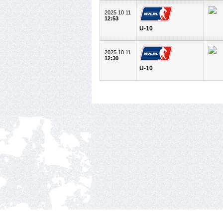
2025 10 11
12:53
U-10
2025 10 11
12:30
U-10