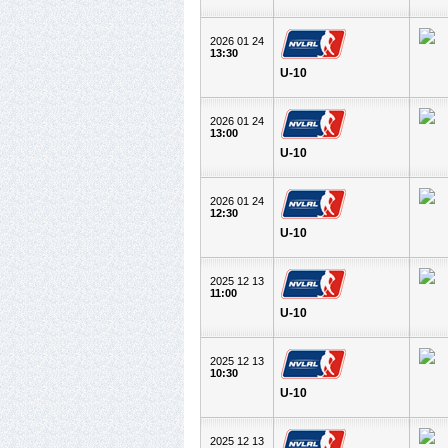
2026 01 24
13:30
U-10
2026 01 24
13:00
U-10
2026 01 24
12:30
U-10
2025 12 13
11:00
U-10
2025 12 13
10:30
U-10
2025 12 13