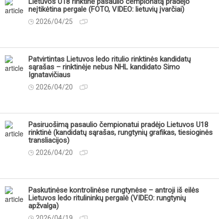
Lietuvos U18 rinktinė pasaulio čempionatą pradėjo
neįtikėtina pergale (FOTO, VIDEO: lietuvių įvarčiai)
2026/04/25
Patvirtintas Lietuvos ledo ritulio rinktinės kandidatų
sąrašas – rinktinėje nebus NHL kandidato Simo
Ignatavičiaus
2026/04/20
Pasiruošimą pasaulio čempionatui pradėjo Lietuvos U18
rinktinė (kandidatų sąrašas, rungtynių grafikas, tiesioginės
transliacijos)
2026/04/20
Paskutinėse kontrolinėse rungtynėse – antroji iš eilės
Lietuvos ledo ritulininkų pergalė (VIDEO: rungtynių
apžvalga)
2026/04/19