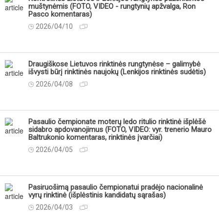
muštynėmis (FOTO, VIDEO - rungtynių apžvalga, Ron
Pasco komentaras)
2026/04/10
Draugiškose Lietuvos rinktinės rungtynėse – galimybė
išvysti būrį rinktinės naujokų (Lenkijos rinktinės sudėtis)
2026/04/08
Pasaulio čempionate moterų ledo ritulio rinktinė išplėšė
sidabro apdovanojimus (FOTO, VIDEO: vyr. trenerio Mauro
Baltrukonio komentaras, rinktinės įvarčiai)
2026/04/05
Pasiruošimą pasaulio čempionatui pradėjo nacionalinė
vyrų rinktinė (išplėstinis kandidatų sąrašas)
2026/04/03