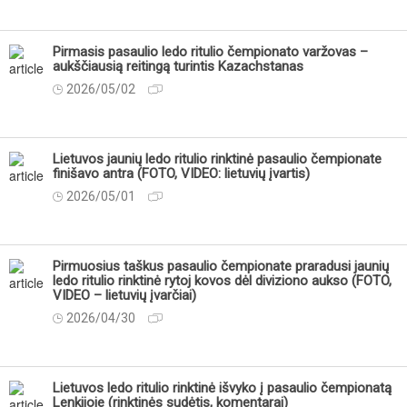
Pirmasis pasaulio ledo ritulio čempionato varžovas –
aukščiausią reitingą turintis Kazachstanas
2026/05/02
Lietuvos jaunių ledo ritulio rinktinė pasaulio čempionate
finišavo antra (FOTO, VIDEO: lietuvių įvartis)
2026/05/01
Pirmuosius taškus pasaulio čempionate praradusi jaunių
ledo ritulio rinktinė rytoj kovos dėl diviziono aukso (FOTO,
VIDEO – lietuvių įvarčiai)
2026/04/30
Lietuvos ledo ritulio rinktinė išvyko į pasaulio čempionatą
Lenkijoje (rinktinės sudėtis, komentarai)