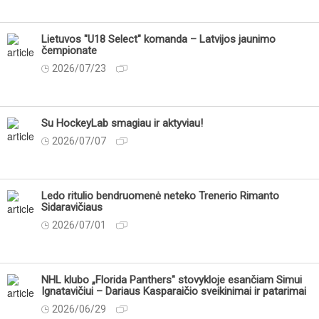
Lietuvos "U18 Select" komanda – Latvijos jaunimo
čempionate
2026/07/23
Su HockeyLab smagiau ir aktyviau!
2026/07/07
Ledo ritulio bendruomenė neteko Trenerio Rimanto
Sidaravičiaus
2026/07/01
NHL klubo „Florida Panthers" stovykloje esančiam Simui
Ignatavičiui – Dariaus Kasparaičio sveikinimai ir patarimai
2026/06/29