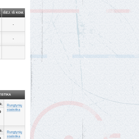
.
IŠĖJ. IŠ KOM.
-
-
ISTIKA
k.
Rungtynių
statistika
0
k.
Rungtynių
statistika
0