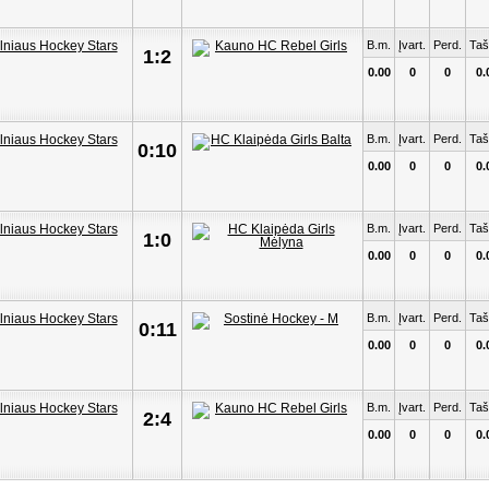
B.m.
Įvart.
Perd.
Taš
1:2
0.00
0
0
0.
B.m.
Įvart.
Perd.
Taš
0:10
0.00
0
0
0.
B.m.
Įvart.
Perd.
Taš
1:0
0.00
0
0
0.
B.m.
Įvart.
Perd.
Taš
0:11
0.00
0
0
0.
B.m.
Įvart.
Perd.
Taš
2:4
0.00
0
0
0.