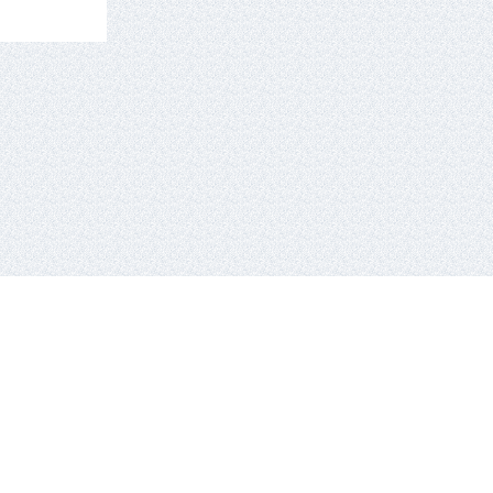
tel.: +370 659 44286.
El. paštas: info eta hockey.lt
e-solution:
gaumina