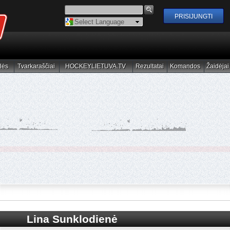
Powered by
Translate
lės
Tvarkaraščiai
HOCKEYLIETUVA.TV
Rezultatai
Komandos
Žaidėjai
elės
Tvarkaraščiai
HOCKEYLIETUVA.TV
Rezultatai
Komandos
Žaidėjai
Lina Sunklodienė