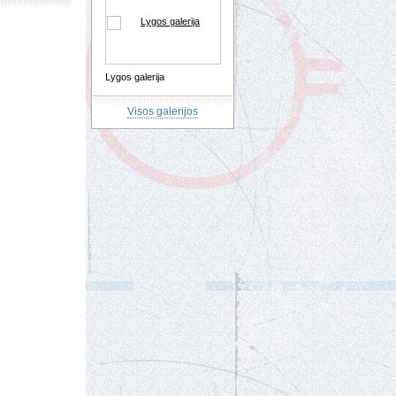
Lygos galerija
Visos galerijos