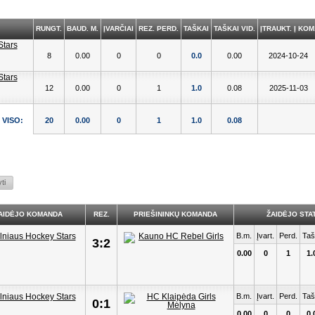
RUNGT.
BAUD. M.
ĮVARČIAI
REZ. PERD.
TAŠKAI
TAŠKAI VID.
ĮTRAUKT. Į KOM
8
0.00
0
0
0.0
0.00
2024-10-24
12
0.00
0
1
1.0
0.08
2025-11-03
VISO:
20
0.00
0
1
1.0
0.08
AIDĖJO KOMANDA
REZ.
PRIEŠININKŲ KOMANDA
ŽAIDĖJO STAT
B.m.
Įvart.
Perd.
Taš
3:2
0.00
0
1
1.
B.m.
Įvart.
Perd.
Taš
0:1
0.00
0
0
0.