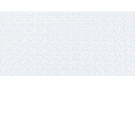
io lyga,
Vykdantysis direktorius
Remigijus Valickas,