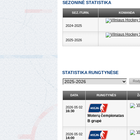
SEZONINĖ STATISTIKA
SEZ./TURN.
KOMANDA
2024-2025
2025-2026
STATISTIKA RUNGTYNĖSE
DATA
RUNGTYNĖS
Ž
2026 05 02
16:30
Moterų čempionatas
B grupė
2026 05 02
14:00