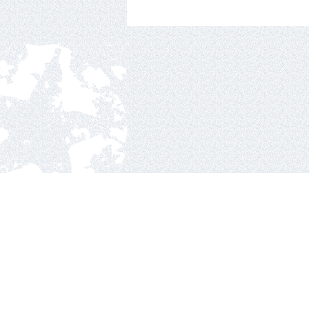
Nacionalinė ledo ritul
Ozo g.25, Vilnius.
2010 © hockey Lietuva