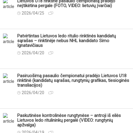
Lietuvos U18 rinktinė pasaulio čempionatą pradėjo
neįtikėtina pergale (FOTO, VIDEO: lietuvių įvarčiai)
2026/04/25
Patvirtintas Lietuvos ledo ritulio rinktinės kandidatų
sąrašas – rinktinėje nebus NHL kandidato Simo
Ignatavičiaus
2026/04/20
Pasiruošimą pasaulio čempionatui pradėjo Lietuvos U18
rinktinė (kandidatų sąrašas, rungtynių grafikas, tiesioginės
transliacijos)
2026/04/20
Paskutinėse kontrolinėse rungtynėse – antroji iš eilės
Lietuvos ledo ritulininkų pergalė (VIDEO: rungtynių
apžvalga)
2026/04/19