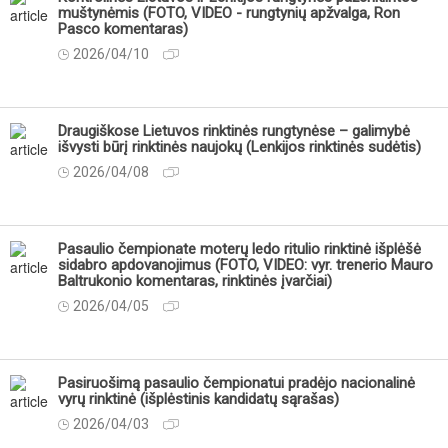
muštynėmis (FOTO, VIDEO - rungtynių apžvalga, Ron
Pasco komentaras)
2026/04/10
Draugiškose Lietuvos rinktinės rungtynėse – galimybė
išvysti būrį rinktinės naujokų (Lenkijos rinktinės sudėtis)
2026/04/08
Pasaulio čempionate moterų ledo ritulio rinktinė išplėšė
sidabro apdovanojimus (FOTO, VIDEO: vyr. trenerio Mauro
Baltrukonio komentaras, rinktinės įvarčiai)
2026/04/05
Pasiruošimą pasaulio čempionatui pradėjo nacionalinė
vyrų rinktinė (išplėstinis kandidatų sąrašas)
2026/04/03