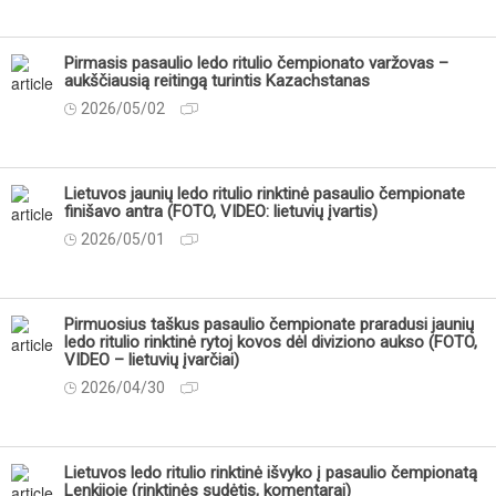
Pirmasis pasaulio ledo ritulio čempionato varžovas –
aukščiausią reitingą turintis Kazachstanas
2026/05/02
Lietuvos jaunių ledo ritulio rinktinė pasaulio čempionate
finišavo antra (FOTO, VIDEO: lietuvių įvartis)
2026/05/01
Pirmuosius taškus pasaulio čempionate praradusi jaunių
ledo ritulio rinktinė rytoj kovos dėl diviziono aukso (FOTO,
VIDEO – lietuvių įvarčiai)
2026/04/30
Lietuvos ledo ritulio rinktinė išvyko į pasaulio čempionatą
Lenkijoje (rinktinės sudėtis, komentarai)