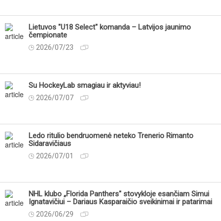
Lietuvos "U18 Select" komanda – Latvijos jaunimo
čempionate
2026/07/23
Su HockeyLab smagiau ir aktyviau!
2026/07/07
Ledo ritulio bendruomenė neteko Trenerio Rimanto
Sidaravičiaus
2026/07/01
NHL klubo „Florida Panthers" stovykloje esančiam Simui
Ignatavičiui – Dariaus Kasparaičio sveikinimai ir patarimai
2026/06/29