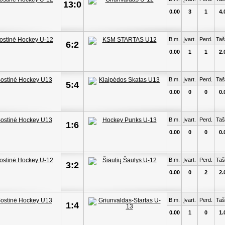
13:0
0.00
3
1
4.
B.m.
Įvart.
Perd.
Taš
6:2
0.00
1
1
2.
B.m.
Įvart.
Perd.
Taš
5:4
0.00
0
0
0.
B.m.
Įvart.
Perd.
Taš
1:6
0.00
0
0
0.
B.m.
Įvart.
Perd.
Taš
3:2
0.00
0
2
2.
B.m.
Įvart.
Perd.
Taš
1:4
0.00
1
0
1.