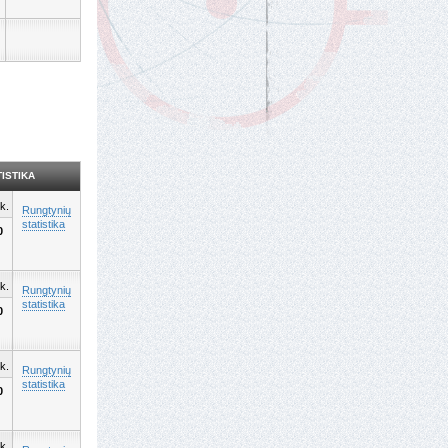
ISTIKA
k.
Rungtynių
statistika
0
k.
Rungtynių
statistika
0
k.
Rungtynių
statistika
0
k.