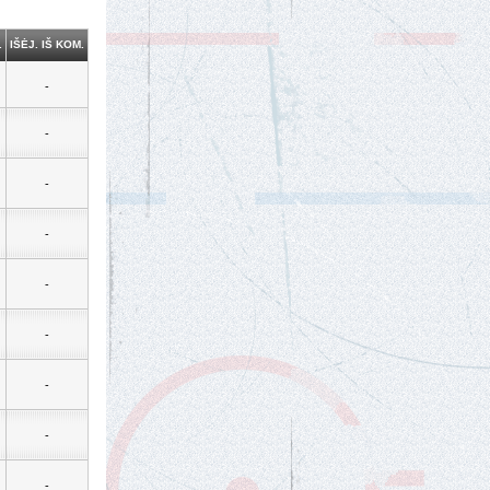
.
IŠĖJ. IŠ KOM.
-
-
-
-
-
-
-
-
-