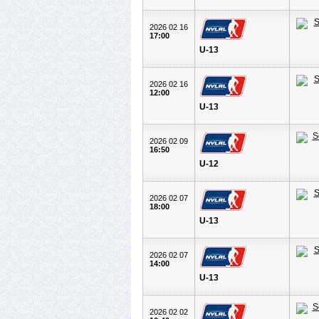
2026 02 16
17:00
U-13
2026 02 16
12:00
U-13
2026 02 09
16:50
U-12
2026 02 07
18:00
U-13
2026 02 07
14:00
U-13
2026 02 02