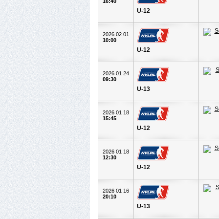
16:40
U-12
2026 02 01
10:00
U-12
2026 01 24
09:30
U-13
2026 01 18
15:45
U-12
2026 01 18
12:30
U-12
2026 01 16
20:10
U-13