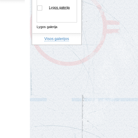
Lygos galerija
Visos galerijos