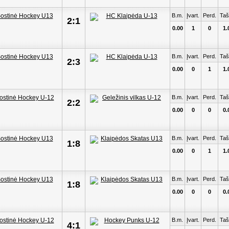
B.m.
Įvart.
Perd.
Taš
2:1
0.00
1
0
1.
B.m.
Įvart.
Perd.
Taš
2:3
0.00
0
1
1.
B.m.
Įvart.
Perd.
Taš
2:2
0.00
0
0
0.
B.m.
Įvart.
Perd.
Taš
1:8
0.00
0
1
1.
B.m.
Įvart.
Perd.
Taš
1:8
0.00
0
0
0.
B.m.
Įvart.
Perd.
Taš
4:1