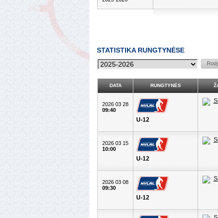
STATISTIKA RUNGTYNĖSE
DATA
RUNGTYNĖS
Ž
2026 03 28
09:40
U-12
2026 03 15
10:00
U-12
2026 03 08
09:30
U-12