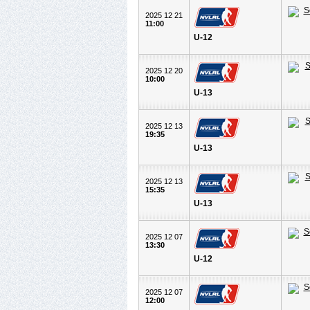
2025 12 21
11:00
U-12
2025 12 20
10:00
U-13
2025 12 13
19:35
U-13
2025 12 13
15:35
U-13
2025 12 07
13:30
U-12
2025 12 07
12:00