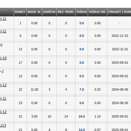
RUNGT.
BAUD. M.
ĮVARČIAI
REZ. PERD.
TAŠKAI
TAŠKAI VID.
ĮTRAUKT. Į KOM
1
0.00
0
0
0.0
0.00
-
6
0.00
0
0
0.0
0.00
2022-12-10
12
0.00
0
0
0.0
0.00
2022-11-01
17
0.00
0
0
0.0
0.00
2023-09-01
12
0.00
0
0
0.0
0.00
2023-09-01
22
11.00
3
4
7.0
0.32
2024-08-30
23
0.00
0
0
0.0
0.00
2024-08-30
21
3.00
10
14
24.0
1.14
2025-09-01
21
0.00
4
8
12.0
0.57
2025-09-01