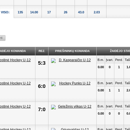
VISO:
135
14.00
17
26
43.0
2.03
AIDĖJO KOMANDA
REZ.
PRIEŠININKŲ KOMANDA
ŽAIDĖJO STAT
B.m.
Įvart.
Perd.
Taš
5:3
0.00
0
1
1.
B.m.
Įvart.
Perd.
Taš
6:0
0.00
1
1
2.
B.m.
Įvart.
Perd.
Taš
7:0
0.00
0
0
0.
B.m.
Įvart.
Perd.
Taš