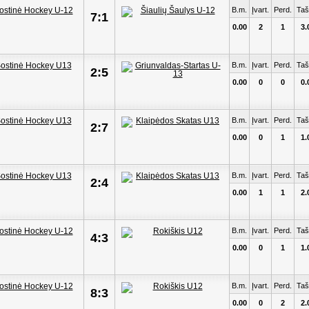
B.m.
Įvart.
Perd.
Taš
7:1
0.00
2
1
3.
B.m.
Įvart.
Perd.
Taš
2:5
0.00
0
0
0.
B.m.
Įvart.
Perd.
Taš
2:7
0.00
0
1
1.
B.m.
Įvart.
Perd.
Taš
2:4
0.00
1
1
2.
B.m.
Įvart.
Perd.
Taš
4:3
0.00
0
1
1.
B.m.
Įvart.
Perd.
Taš
8:3
0.00
0
2
2.