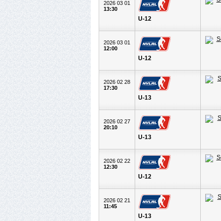
2026 03 01
13:30
U-12
2026 03 01
12:00
U-12
2026 02 28
17:30
U-13
2026 02 27
20:10
U-13
2026 02 22
12:30
U-12
2026 02 21
11:45
U-13