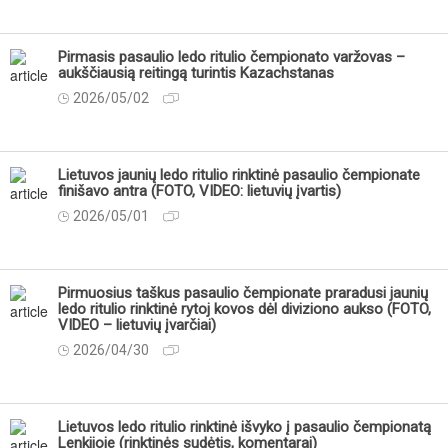
Pirmasis pasaulio ledo ritulio čempionato varžovas –
aukščiausią reitingą turintis Kazachstanas
2026/05/02
Lietuvos jaunių ledo ritulio rinktinė pasaulio čempionate
finišavo antra (FOTO, VIDEO: lietuvių įvartis)
2026/05/01
Pirmuosius taškus pasaulio čempionate praradusi jaunių
ledo ritulio rinktinė rytoj kovos dėl diviziono aukso (FOTO,
VIDEO – lietuvių įvarčiai)
2026/04/30
Lietuvos ledo ritulio rinktinė išvyko į pasaulio čempionatą
Lenkijoje (rinktinės sudėtis, komentarai)