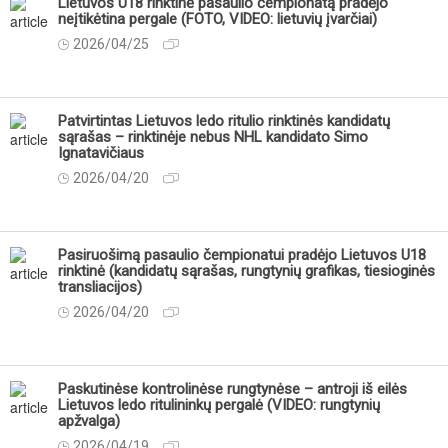
Lietuvos U18 rinktinė pasaulio čempionatą pradėjo
neįtikėtina pergale (FOTO, VIDEO: lietuvių įvarčiai)
2026/04/25
Patvirtintas Lietuvos ledo ritulio rinktinės kandidatų
sąrašas – rinktinėje nebus NHL kandidato Simo
Ignatavičiaus
2026/04/20
Pasiruošimą pasaulio čempionatui pradėjo Lietuvos U18
rinktinė (kandidatų sąrašas, rungtynių grafikas, tiesioginės
transliacijos)
2026/04/20
Paskutinėse kontrolinėse rungtynėse – antroji iš eilės
Lietuvos ledo ritulininkų pergalė (VIDEO: rungtynių
apžvalga)
2026/04/19