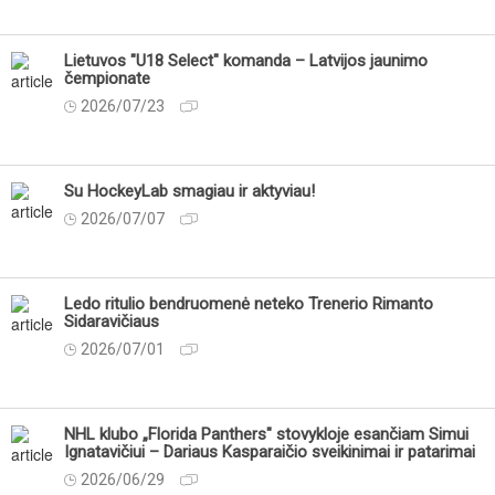
Lietuvos "U18 Select" komanda – Latvijos jaunimo
čempionate
2026/07/23
Su HockeyLab smagiau ir aktyviau!
2026/07/07
Ledo ritulio bendruomenė neteko Trenerio Rimanto
Sidaravičiaus
2026/07/01
NHL klubo „Florida Panthers" stovykloje esančiam Simui
Ignatavičiui – Dariaus Kasparaičio sveikinimai ir patarimai
2026/06/29