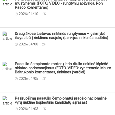
muštynėmis (FOTO, VIDEO - rungtynių apžvalga, Ron
Pasco komentaras)
2026/04/10
Draugiškose Lietuvos rinktinės rungtynėse – galimybė
išvysti būrį rinktinės naujokų (Lenkijos rinktinės sudėtis)
2026/04/08
Pasaulio čempionate moterų ledo ritulio rinktinė išplėšė
sidabro apdovanojimus (FOTO, VIDEO: vyr. trenerio Mauro
Baltrukonio komentaras, rinktinės įvarčiai)
2026/04/05
Pasiruošimą pasaulio čempionatui pradėjo nacionalinė
vyrų rinktinė (išplėstinis kandidatų sąrašas)
2026/04/03