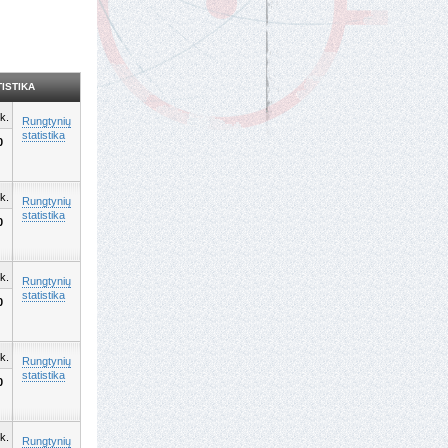
ISTIKA
k.
Rungtynių
statistika
0
k.
Rungtynių
statistika
0
k.
Rungtynių
statistika
0
k.
Rungtynių
statistika
0
k.
Rungtynių