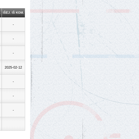
.
IŠĖJ. IŠ KOM.
-
-
-
2025-02-12
-
-
-