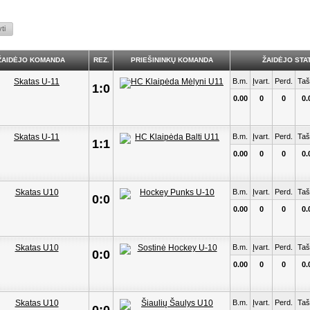
ŽAIDĖJO KOMANDA
REZ.
PRIEŠININKŲ KOMANDA
ŽAIDĖJO STAT
B.m.
Įvart.
Perd.
Taš
1:0
0.00
0
0
0.
B.m.
Įvart.
Perd.
Taš
1:1
0.00
0
0
0.
B.m.
Įvart.
Perd.
Taš
0:0
0.00
0
0
0.
B.m.
Įvart.
Perd.
Taš
0:0
0.00
0
0
0.
B.m.
Įvart.
Perd.
Taš