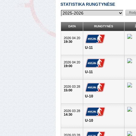
STATISTIKA RUNGTYNĖSE
DATA
RUNGTYNĖS
2026 04 20
19:30
U-11
2026 04 20
19:00
U-11
2026 03 28
15:00
U-10
2026 03 28
14:30
U-10
2026 03 28