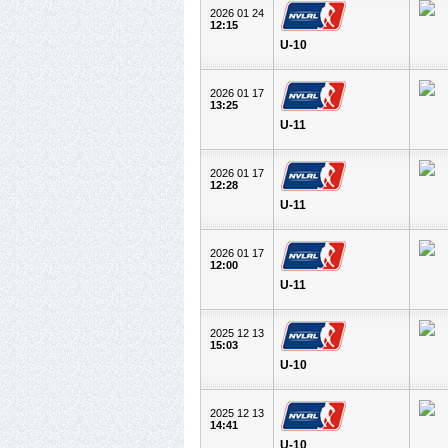
2026 01 24
12:15
U-10
2026 01 17
13:25
U-11
2026 01 17
12:28
U-11
2026 01 17
12:00
U-11
2025 12 13
15:03
U-10
2025 12 13
14:41
U-10