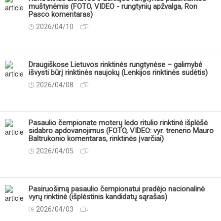
muštynėmis (FOTO, VIDEO - rungtynių apžvalga, Ron
Pasco komentaras)
2026/04/10
Draugiškose Lietuvos rinktinės rungtynėse – galimybė
išvysti būrį rinktinės naujokų (Lenkijos rinktinės sudėtis)
2026/04/08
Pasaulio čempionate moterų ledo ritulio rinktinė išplėšė
sidabro apdovanojimus (FOTO, VIDEO: vyr. trenerio Mauro
Baltrukonio komentaras, rinktinės įvarčiai)
2026/04/05
Pasiruošimą pasaulio čempionatui pradėjo nacionalinė
vyrų rinktinė (išplėstinis kandidatų sąrašas)
2026/04/03