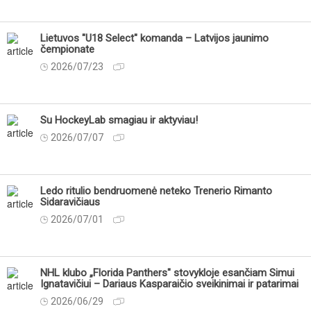
Lietuvos "U18 Select" komanda – Latvijos jaunimo
čempionate
2026/07/23
Su HockeyLab smagiau ir aktyviau!
2026/07/07
Ledo ritulio bendruomenė neteko Trenerio Rimanto
Sidaravičiaus
2026/07/01
NHL klubo „Florida Panthers" stovykloje esančiam Simui
Ignatavičiui – Dariaus Kasparaičio sveikinimai ir patarimai
2026/06/29