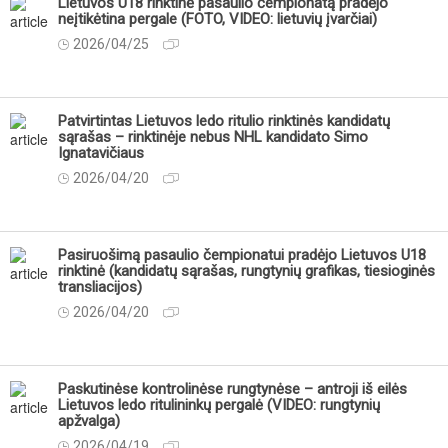
Lietuvos U18 rinktinė pasaulio čempionatą pradėjo
neįtikėtina pergale (FOTO, VIDEO: lietuvių įvarčiai)
2026/04/25
Patvirtintas Lietuvos ledo ritulio rinktinės kandidatų
sąrašas – rinktinėje nebus NHL kandidato Simo
Ignatavičiaus
2026/04/20
Pasiruošimą pasaulio čempionatui pradėjo Lietuvos U18
rinktinė (kandidatų sąrašas, rungtynių grafikas, tiesioginės
transliacijos)
2026/04/20
Paskutinėse kontrolinėse rungtynėse – antroji iš eilės
Lietuvos ledo ritulininkų pergalė (VIDEO: rungtynių
apžvalga)
2026/04/19