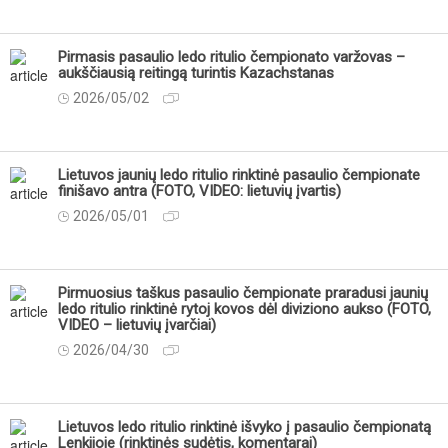
Pirmasis pasaulio ledo ritulio čempionato varžovas –
aukščiausią reitingą turintis Kazachstanas
2026/05/02
Lietuvos jaunių ledo ritulio rinktinė pasaulio čempionate
finišavo antra (FOTO, VIDEO: lietuvių įvartis)
2026/05/01
Pirmuosius taškus pasaulio čempionate praradusi jaunių
ledo ritulio rinktinė rytoj kovos dėl diviziono aukso (FOTO,
VIDEO – lietuvių įvarčiai)
2026/04/30
Lietuvos ledo ritulio rinktinė išvyko į pasaulio čempionatą
Lenkijoje (rinktinės sudėtis, komentarai)