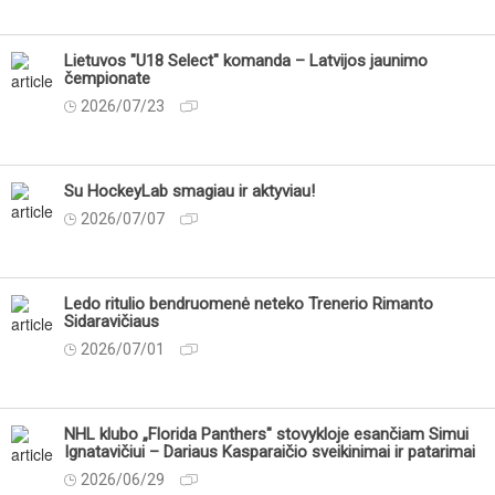
Lietuvos "U18 Select" komanda – Latvijos jaunimo
čempionate
2026/07/23
Su HockeyLab smagiau ir aktyviau!
2026/07/07
Ledo ritulio bendruomenė neteko Trenerio Rimanto
Sidaravičiaus
2026/07/01
NHL klubo „Florida Panthers" stovykloje esančiam Simui
Ignatavičiui – Dariaus Kasparaičio sveikinimai ir patarimai
2026/06/29