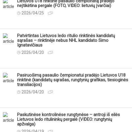
Lietuvos U18 rinktinė pasaulio čempionatą pradėjo
neįtikėtina pergale (FOTO, VIDEO: lietuvių įvarčiai)
2026/04/25
Patvirtintas Lietuvos ledo ritulio rinktinės kandidatų
sąrašas – rinktinėje nebus NHL kandidato Simo
Ignatavičiaus
2026/04/20
Pasiruošimą pasaulio čempionatui pradėjo Lietuvos U18
rinktinė (kandidatų sąrašas, rungtynių grafikas, tiesioginės
transliacijos)
2026/04/20
Paskutinėse kontrolinėse rungtynėse – antroji iš eilės
Lietuvos ledo ritulininkų pergalė (VIDEO: rungtynių
apžvalga)
2026/04/19