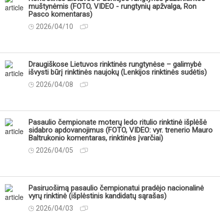
muštynėmis (FOTO, VIDEO - rungtynių apžvalga, Ron
Pasco komentaras)
2026/04/10
Draugiškose Lietuvos rinktinės rungtynėse – galimybė
išvysti būrį rinktinės naujokų (Lenkijos rinktinės sudėtis)
2026/04/08
Pasaulio čempionate moterų ledo ritulio rinktinė išplėšė
sidabro apdovanojimus (FOTO, VIDEO: vyr. trenerio Mauro
Baltrukonio komentaras, rinktinės įvarčiai)
2026/04/05
Pasiruošimą pasaulio čempionatui pradėjo nacionalinė
vyrų rinktinė (išplėstinis kandidatų sąrašas)
2026/04/03