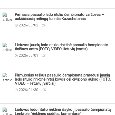
Pirmasis pasaulio ledo ritulio čempionato varžovas –
aukščiausią reitingą turintis Kazachstanas
2026/05/02
Lietuvos jaunių ledo ritulio rinktinė pasaulio čempionate
finišavo antra (FOTO, VIDEO: lietuvių įvartis)
2026/05/01
Pirmuosius taškus pasaulio čempionate praradusi jaunių
ledo ritulio rinktinė rytoj kovos dėl diviziono aukso (FOTO,
VIDEO – lietuvių įvarčiai)
2026/04/30
Lietuvos ledo ritulio rinktinė išvyko į pasaulio čempionatą
Lenkijoje (rinktinės sudėtis, komentarai)