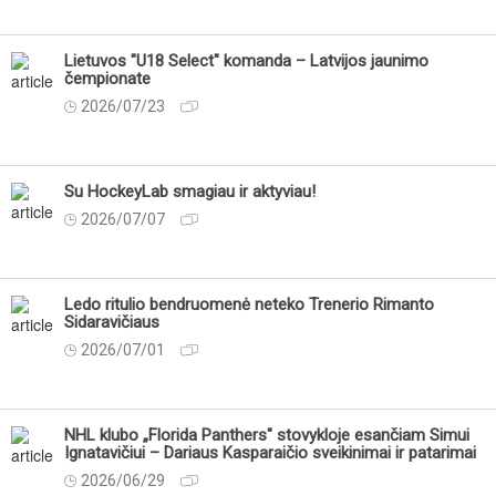
Lietuvos "U18 Select" komanda – Latvijos jaunimo
čempionate
2026/07/23
Su HockeyLab smagiau ir aktyviau!
2026/07/07
Ledo ritulio bendruomenė neteko Trenerio Rimanto
Sidaravičiaus
2026/07/01
NHL klubo „Florida Panthers" stovykloje esančiam Simui
Ignatavičiui – Dariaus Kasparaičio sveikinimai ir patarimai
2026/06/29