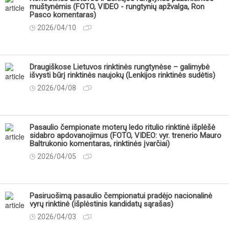
muštynėmis (FOTO, VIDEO - rungtynių apžvalga, Ron
Pasco komentaras)
2026/04/10
Draugiškose Lietuvos rinktinės rungtynėse – galimybė
išvysti būrį rinktinės naujokų (Lenkijos rinktinės sudėtis)
2026/04/08
Pasaulio čempionate moterų ledo ritulio rinktinė išplėšė
sidabro apdovanojimus (FOTO, VIDEO: vyr. trenerio Mauro
Baltrukonio komentaras, rinktinės įvarčiai)
2026/04/05
Pasiruošimą pasaulio čempionatui pradėjo nacionalinė
vyrų rinktinė (išplėstinis kandidatų sąrašas)
2026/04/03