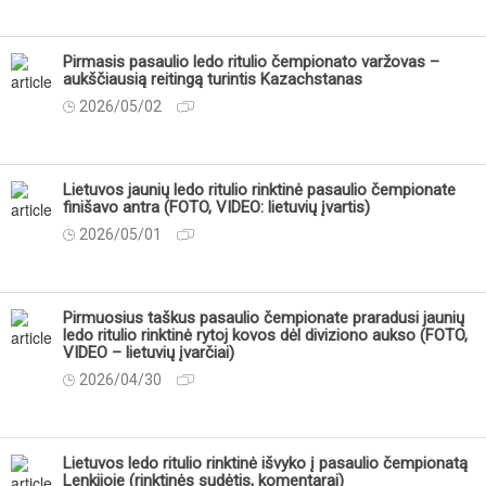
Pirmasis pasaulio ledo ritulio čempionato varžovas –
aukščiausią reitingą turintis Kazachstanas
2026/05/02
Lietuvos jaunių ledo ritulio rinktinė pasaulio čempionate
finišavo antra (FOTO, VIDEO: lietuvių įvartis)
2026/05/01
Pirmuosius taškus pasaulio čempionate praradusi jaunių
ledo ritulio rinktinė rytoj kovos dėl diviziono aukso (FOTO,
VIDEO – lietuvių įvarčiai)
2026/04/30
Lietuvos ledo ritulio rinktinė išvyko į pasaulio čempionatą
Lenkijoje (rinktinės sudėtis, komentarai)