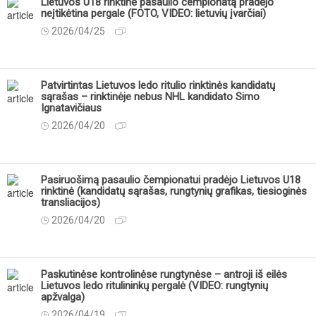
Lietuvos U18 rinktinė pasaulio čempionatą pradėjo
neįtikėtina pergale (FOTO, VIDEO: lietuvių įvarčiai)
2026/04/25
Patvirtintas Lietuvos ledo ritulio rinktinės kandidatų
sąrašas – rinktinėje nebus NHL kandidato Simo
Ignatavičiaus
2026/04/20
Pasiruošimą pasaulio čempionatui pradėjo Lietuvos U18
rinktinė (kandidatų sąrašas, rungtynių grafikas, tiesioginės
transliacijos)
2026/04/20
Paskutinėse kontrolinėse rungtynėse – antroji iš eilės
Lietuvos ledo ritulininkų pergalė (VIDEO: rungtynių
apžvalga)
2026/04/19