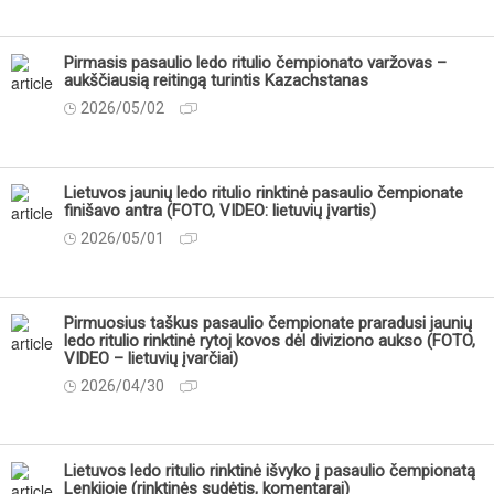
Pirmasis pasaulio ledo ritulio čempionato varžovas –
aukščiausią reitingą turintis Kazachstanas
2026/05/02
Lietuvos jaunių ledo ritulio rinktinė pasaulio čempionate
finišavo antra (FOTO, VIDEO: lietuvių įvartis)
2026/05/01
Pirmuosius taškus pasaulio čempionate praradusi jaunių
ledo ritulio rinktinė rytoj kovos dėl diviziono aukso (FOTO,
VIDEO – lietuvių įvarčiai)
2026/04/30
Lietuvos ledo ritulio rinktinė išvyko į pasaulio čempionatą
Lenkijoje (rinktinės sudėtis, komentarai)