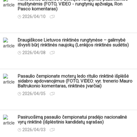
muštynėmis (FOTO, VIDEO - rungtynių apžvalga, Ron
Pasco komentaras)
2026/04/10
Draugiškose Lietuvos rinktinės rungtynėse – galimybė
išvysti būrį rinktinės naujokų (Lenkijos rinktinės sudėtis)
2026/04/08
Pasaulio čempionate moterų ledo ritulio rinktinė išplėšė
sidabro apdovanojimus (FOTO, VIDEO: vyr. trenerio Mauro
Baltrukonio komentaras, rinktinės įvarčiai)
2026/04/05
Pasiruošimą pasaulio čempionatui pradėjo nacionalinė
vyrų rinktinė (išplėstinis kandidatų sąrašas)
2026/04/03