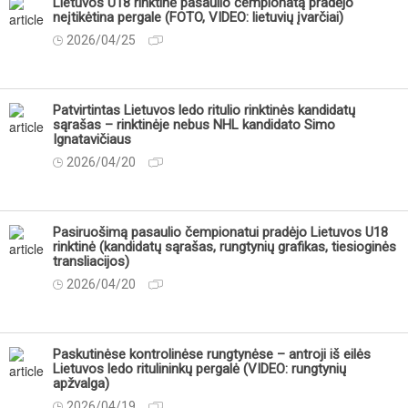
Lietuvos U18 rinktinė pasaulio čempionatą pradėjo
neįtikėtina pergale (FOTO, VIDEO: lietuvių įvarčiai)
2026/04/25
Patvirtintas Lietuvos ledo ritulio rinktinės kandidatų
sąrašas – rinktinėje nebus NHL kandidato Simo
Ignatavičiaus
2026/04/20
Pasiruošimą pasaulio čempionatui pradėjo Lietuvos U18
rinktinė (kandidatų sąrašas, rungtynių grafikas, tiesioginės
transliacijos)
2026/04/20
Paskutinėse kontrolinėse rungtynėse – antroji iš eilės
Lietuvos ledo ritulininkų pergalė (VIDEO: rungtynių
apžvalga)
2026/04/19