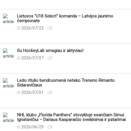
Lietuvos "U18 Select" komanda – Latvijos jaunimo
čempionate
2026/07/23
Su HockeyLab smagiau ir aktyviau!
2026/07/07
Ledo ritulio bendruomenė neteko Trenerio Rimanto
Sidaravičiaus
2026/07/01
NHL klubo „Florida Panthers" stovykloje esančiam Simui
Ignatavičiui – Dariaus Kasparaičio sveikinimai ir patarimai
2026/06/29