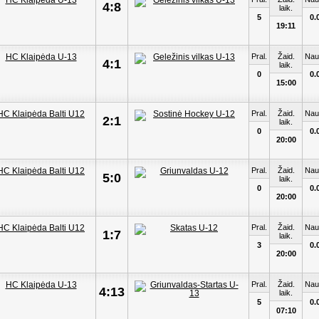
4:8
laik.
5
0.
19:11
Pral.
Žaid.
Nau
4:1
laik.
0
0.
15:00
Pral.
Žaid.
Nau
2:1
laik.
0
0.
20:00
Pral.
Žaid.
Nau
5:0
laik.
0
0.
20:00
Pral.
Žaid.
Nau
1:7
laik.
3
0.
20:00
Pral.
Žaid.
Nau
4:13
laik.
5
0.
07:10