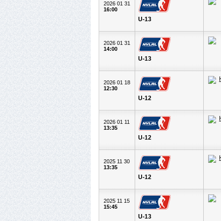
2026 01 31
16:00
U-13
2026 01 31
14:00
U-13
2026 01 18
12:30
U-12
2026 01 11
13:35
U-12
2025 11 30
13:35
U-12
2025 11 15
15:45
U-13