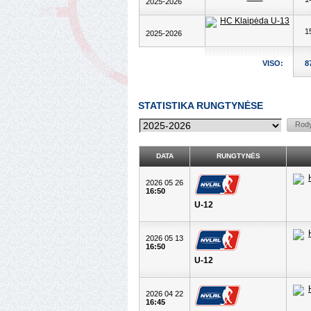
2025-2026
1
2025-2026
VISO:
8
STATISTIKA RUNGTYNĖSE
DATA
RUNGTYNĖS
2026 05 26
16:50
U-12
2026 05 13
16:50
U-12
2026 04 22
16:45