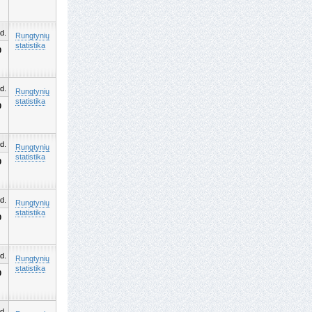
d.
Rungtynių
statistika
0
d.
Rungtynių
statistika
0
d.
Rungtynių
statistika
0
d.
Rungtynių
statistika
0
d.
Rungtynių
statistika
0
d.