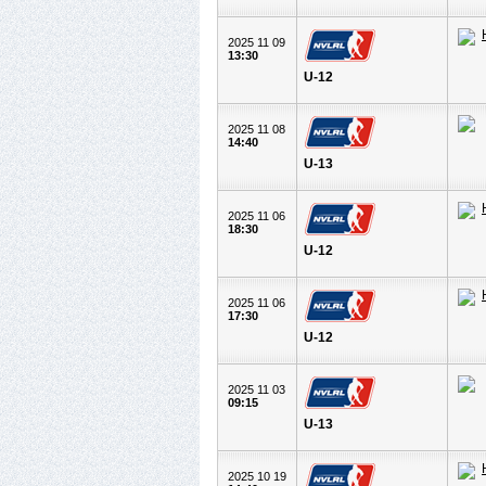
2025 11 09
13:30
U-12
2025 11 08
14:40
U-13
2025 11 06
18:30
U-12
2025 11 06
17:30
U-12
2025 11 03
09:15
U-13
2025 10 19