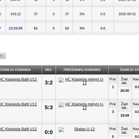
5
243:12
37
0
37
0%
0.0
2025-09-01
7
13:15:59
62
0
62
0%
0.0
ŽAIDĖJO KOMANDA
REZ.
PRIEŠININKŲ KOMANDA
ŽAIDĖJO ST
Pral.
Žaid.
Nau
3:2
laik.
1
0.
20:00
Pral.
Žaid.
Nau
5:3
laik.
3
0.
19:59
Pral.
Žaid.
Nau
0:0
laik.
0
0.