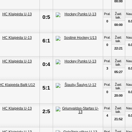
00:00
Pral.
Žaid.
Nau
0:5
laik.
0
0.
00:00
Pral.
Žaid.
Nau
6:1
laik.
0
0.
22:21
Pral.
Žaid.
Nau
0:4
laik.
3
0.
05:27
Pral.
Žaid.
Nau
5:1
laik.
0
0.
20:00
Pral.
Žaid.
Nau
2:5
laik.
4
0.
21:52
Pral.
Žaid.
Nau