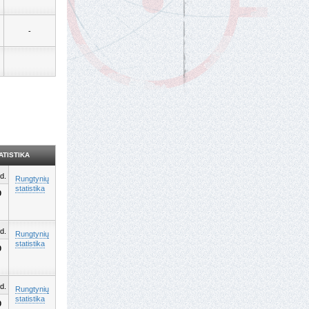
-
ATISTIKA
d.
Rungtynių
statistika
0
d.
Rungtynių
statistika
0
d.
Rungtynių
statistika
0