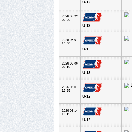
U-12
2026 03 22
00:00
U-13
2026 03 07
10:00
U-13
2026 03 06
20:10
U-13
2026 03 01
13:35
U-12
2026 02 14
16:15
U-13