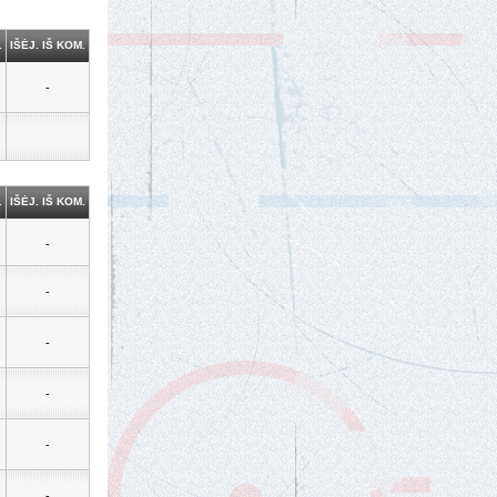
.
IŠĖJ. IŠ KOM.
-
.
IŠĖJ. IŠ KOM.
-
-
-
-
-
-