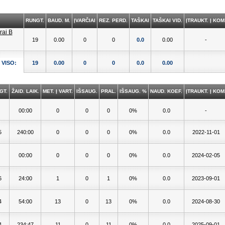
RUNGT.
BAUD. M.
ĮVARČIAI
REZ. PERD.
TAŠKAI
TAŠKAI VID.
ĮTRAUKT. Į KOM
19
0.00
0
0
0.0
0.00
-
VISO:
19
0.00
0
0
0.0
0.00
GT.
ŽAID. LAIK.
MET. Į VART.
IŠSAUG.
PRAL.
IŠSAUG. %
NAUD. KOEF.
ĮTRAUKT. Į KOM
00:00
0
0
0
0%
0.0
-
5
240:00
0
0
0
0%
0.0
2022-11-01
00:00
0
0
0
0%
0.0
2024-02-05
6
24:00
1
0
1
0%
0.0
2023-09-01
4
54:00
13
0
13
0%
0.0
2024-08-30
4
234:47
11
0
11
0%
0.0
2025-09-01