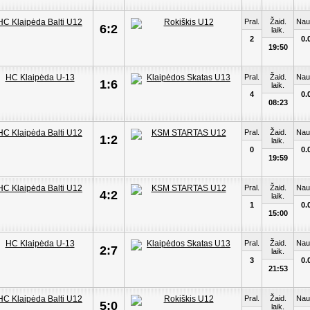
Pral.
Žaid.
Nau
6:2
laik.
2
0.
19:50
Pral.
Žaid.
Nau
1:6
laik.
4
0.
08:23
Pral.
Žaid.
Nau
1:2
laik.
0
0.
19:59
Pral.
Žaid.
Nau
4:2
laik.
1
0.
15:00
Pral.
Žaid.
Nau
2:7
laik.
3
0.
21:53
Pral.
Žaid.
Nau
5:0
laik.