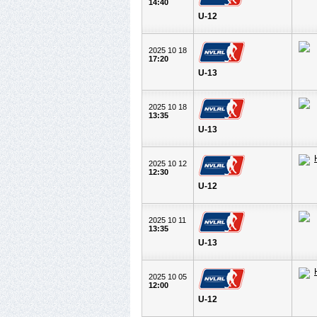
14:40
U-12
2025 10 18
17:20
U-13
2025 10 18
13:35
U-13
2025 10 12
12:30
U-12
2025 10 11
13:35
U-13
2025 10 05
12:00
U-12