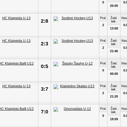
0
0.
20:00
Pral.
Žaid.
Nau
2:8
laik.
2
0.
13:58
Pral.
Žaid.
Nau
2:3
laik.
2
0.
21:46
Pral.
Žaid.
Nau
0:5
laik.
0
0.
00:00
Pral.
Žaid.
Nau
3:7
laik.
2
0.
21:20
Pral.
Žaid.
Nau
7:0
laik.
0
0.
19:59