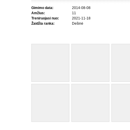
Gimimo data:
2014-08-08
Amžius:
11
Treniruojasi nuo:
2021-11-18
Žaidžia ranka:
Dešinė