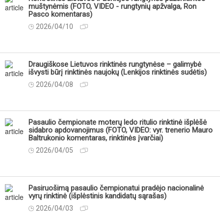
muštynėmis (FOTO, VIDEO - rungtynių apžvalga, Ron
Pasco komentaras)
2026/04/10
Draugiškose Lietuvos rinktinės rungtynėse – galimybė
išvysti būrį rinktinės naujokų (Lenkijos rinktinės sudėtis)
2026/04/08
Pasaulio čempionate moterų ledo ritulio rinktinė išplėšė
sidabro apdovanojimus (FOTO, VIDEO: vyr. trenerio Mauro
Baltrukonio komentaras, rinktinės įvarčiai)
2026/04/05
Pasiruošimą pasaulio čempionatui pradėjo nacionalinė
vyrų rinktinė (išplėstinis kandidatų sąrašas)
2026/04/03