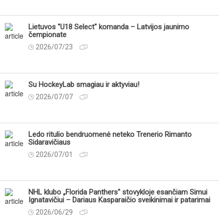
Lietuvos "U18 Select" komanda – Latvijos jaunimo
čempionate
2026/07/23
Su HockeyLab smagiau ir aktyviau!
2026/07/07
Ledo ritulio bendruomenė neteko Trenerio Rimanto
Sidaravičiaus
2026/07/01
NHL klubo „Florida Panthers" stovykloje esančiam Simui
Ignatavičiui – Dariaus Kasparaičio sveikinimai ir patarimai
2026/06/29