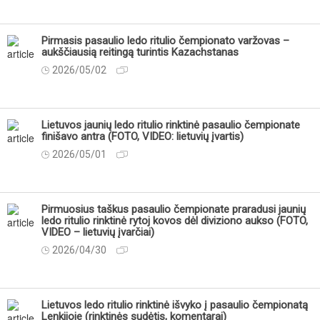
Pirmasis pasaulio ledo ritulio čempionato varžovas –
aukščiausią reitingą turintis Kazachstanas
2026/05/02
Lietuvos jaunių ledo ritulio rinktinė pasaulio čempionate
finišavo antra (FOTO, VIDEO: lietuvių įvartis)
2026/05/01
Pirmuosius taškus pasaulio čempionate praradusi jaunių
ledo ritulio rinktinė rytoj kovos dėl diviziono aukso (FOTO,
VIDEO – lietuvių įvarčiai)
2026/04/30
Lietuvos ledo ritulio rinktinė išvyko į pasaulio čempionatą
Lenkijoje (rinktinės sudėtis, komentarai)