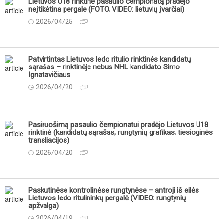
Lietuvos U18 rinktinė pasaulio čempionatą pradėjo
neįtikėtina pergale (FOTO, VIDEO: lietuvių įvarčiai)
2026/04/25
Patvirtintas Lietuvos ledo ritulio rinktinės kandidatų
sąrašas – rinktinėje nebus NHL kandidato Simo
Ignatavičiaus
2026/04/20
Pasiruošimą pasaulio čempionatui pradėjo Lietuvos U18
rinktinė (kandidatų sąrašas, rungtynių grafikas, tiesioginės
transliacijos)
2026/04/20
Paskutinėse kontrolinėse rungtynėse – antroji iš eilės
Lietuvos ledo ritulininkų pergalė (VIDEO: rungtynių
apžvalga)
2026/04/19