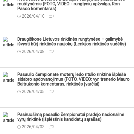
muštynėmis (FOTO, VIDEO - rungtynių apžvalga, Ron
Pasco komentaras)
2026/04/10
Draugiškose Lietuvos rinktinės rungtynėse – galimybė
išvysti būrį rinktinės naujokų (Lenkijos rinktinės sudėtis)
2026/04/08
Pasaulio čempionate moterų ledo ritulio rinktinė išplėšė
sidabro apdovanojimus (FOTO, VIDEO: vyr. trenerio Mauro
Baltrukonio komentaras, rinktinės įvarčiai)
2026/04/05
Pasiruošimą pasaulio čempionatui pradėjo nacionalinė
vyrų rinktinė (išplėstinis kandidatų sąrašas)
2026/04/03