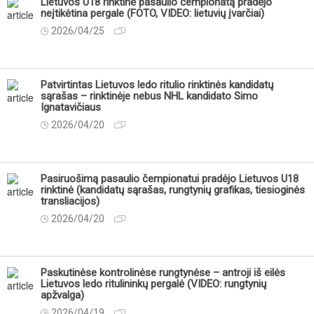
Lietuvos U18 rinktinė pasaulio čempionatą pradėjo
neįtikėtina pergale (FOTO, VIDEO: lietuvių įvarčiai)
2026/04/25
Patvirtintas Lietuvos ledo ritulio rinktinės kandidatų
sąrašas – rinktinėje nebus NHL kandidato Simo
Ignatavičiaus
2026/04/20
Pasiruošimą pasaulio čempionatui pradėjo Lietuvos U18
rinktinė (kandidatų sąrašas, rungtynių grafikas, tiesioginės
transliacijos)
2026/04/20
Paskutinėse kontrolinėse rungtynėse – antroji iš eilės
Lietuvos ledo ritulininkų pergalė (VIDEO: rungtynių
apžvalga)
2026/04/19