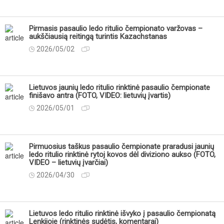
Pirmasis pasaulio ledo ritulio čempionato varžovas –
aukščiausią reitingą turintis Kazachstanas
2026/05/02
Lietuvos jaunių ledo ritulio rinktinė pasaulio čempionate
finišavo antra (FOTO, VIDEO: lietuvių įvartis)
2026/05/01
Pirmuosius taškus pasaulio čempionate praradusi jaunių
ledo ritulio rinktinė rytoj kovos dėl diviziono aukso (FOTO,
VIDEO – lietuvių įvarčiai)
2026/04/30
Lietuvos ledo ritulio rinktinė išvyko į pasaulio čempionatą
Lenkijoje (rinktinės sudėtis, komentarai)