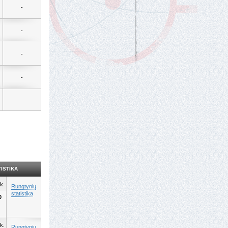
-
-
-
-
ISTIKA
k.
Rungtynių
statistika
0
k.
Rungtynių