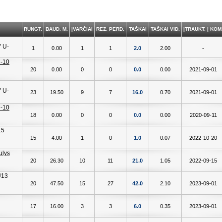
RUNGT.
BAUD. M.
ĮVARČIAI
REZ. PERD.
TAŠKAI
TAŠKAI VID.
ĮTRAUKT. Į KOM
1
0.00
1
1
2.0
2.00
-
20
0.00
0
0
0.0
0.00
2021-09-01
23
19.50
9
7
16.0
0.70
2021-09-01
18
0.00
0
0
0.0
0.00
2020-09-11
15
4.00
1
0
1.0
0.07
2022-10-20
20
26.30
10
11
21.0
1.05
2022-09-15
20
47.50
15
27
42.0
2.10
2023-09-01
17
16.00
3
3
6.0
0.35
2023-09-01