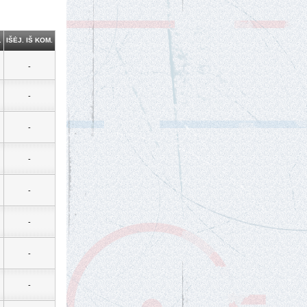
.
IŠĖJ. IŠ KOM.
-
-
-
-
-
-
-
-