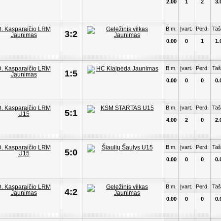
2.00
1
2
3.
B.m.
Įvart.
Perd.
Taš
3:2
0.00
0
1
1.
B.m.
Įvart.
Perd.
Taš
1:5
0.00
0
0
0.
B.m.
Įvart.
Perd.
Taš
5:1
4.00
2
0
2.
B.m.
Įvart.
Perd.
Taš
5:0
0.00
0
0
0.
B.m.
Įvart.
Perd.
Taš
4:2
0.00
0
0
0.