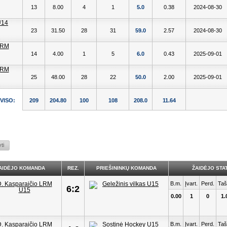
13
8.00
4
1
5.0
0.38
2024-08-30
23
31.50
28
31
59.0
2.57
2024-08-30
14
4.00
1
5
6.0
0.43
2025-09-01
25
48.00
28
22
50.0
2.00
2025-09-01
VISO:
209
204.80
100
108
208.0
11.64
AIDĖJO KOMANDA
REZ.
PRIEŠININKŲ KOMANDA
ŽAIDĖJO STAT
B.m.
Įvart.
Perd.
Taš
6:2
0.00
1
0
1.
B.m.
Įvart.
Perd.
Taš