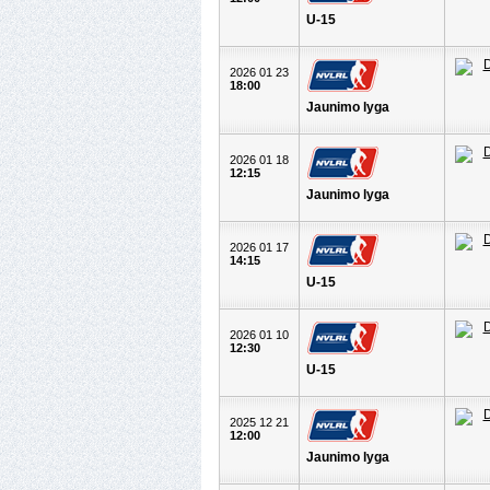
U-15
2026 01 23
18:00
Jaunimo lyga
2026 01 18
12:15
Jaunimo lyga
2026 01 17
14:15
U-15
2026 01 10
12:30
U-15
2025 12 21
12:00
Jaunimo lyga