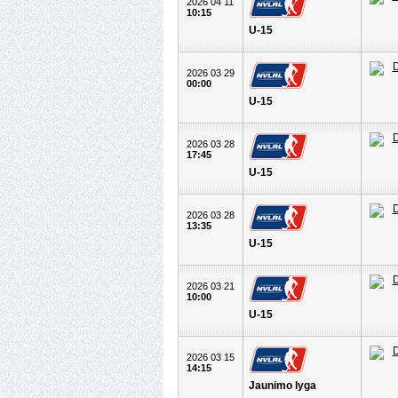
2026 04 11
10:15
U-15
2026 03 29
00:00
U-15
2026 03 28
17:45
U-15
2026 03 28
13:35
U-15
2026 03 21
10:00
U-15
2026 03 15
14:15
Jaunimo lyga