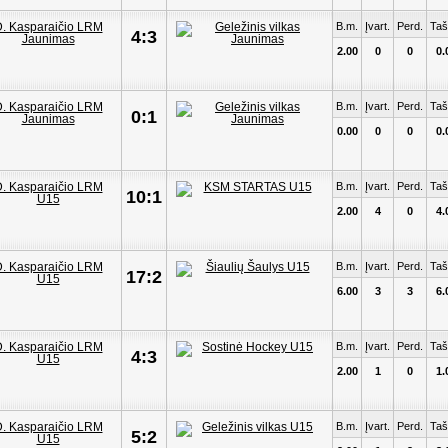
B.m.
Įvart.
Perd.
Taš
4:3
2.00
0
0
0.
B.m.
Įvart.
Perd.
Taš
0:1
0.00
0
0
0.
B.m.
Įvart.
Perd.
Taš
10:1
2.00
4
0
4.
B.m.
Įvart.
Perd.
Taš
17:2
6.00
3
3
6.
B.m.
Įvart.
Perd.
Taš
4:3
2.00
1
0
1.
B.m.
Įvart.
Perd.
Taš
5:2