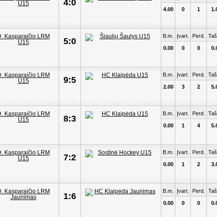
4:0
4.00
0
1
1.
B.m.
Įvart.
Perd.
Taš
5:0
0.00
0
0
0.
B.m.
Įvart.
Perd.
Taš
9:5
2.00
3
2
5.
B.m.
Įvart.
Perd.
Taš
8:3
0.00
1
4
5.
B.m.
Įvart.
Perd.
Taš
7:2
0.00
1
2
3.
B.m.
Įvart.
Perd.
Taš
1:6
0.00
0
0
0.