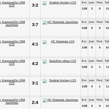
B.m.
Įvart.
Perd.
Taš
3:2
2.00
2
0
2.
B.m.
Įvart.
Perd.
Taš
3:7
0.00
0
0
0.
B.m.
Įvart.
Perd.
Taš
4:1
2.00
0
0
0.
B.m.
Įvart.
Perd.
Taš
4:2
0.00
0
1
1.
B.m.
Įvart.
Perd.
Taš
3:1
2.00
0
1
1.
B.m.
Įvart.
Perd.
Taš
2:4
0.00
0
0
0.