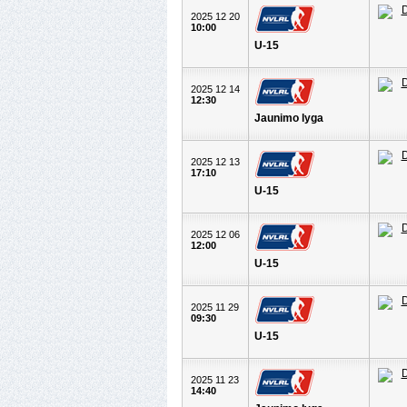
2025 12 20
10:00
U-15
2025 12 14
12:30
Jaunimo lyga
2025 12 13
17:10
U-15
2025 12 06
12:00
U-15
2025 11 29
09:30
U-15
2025 11 23
14:40