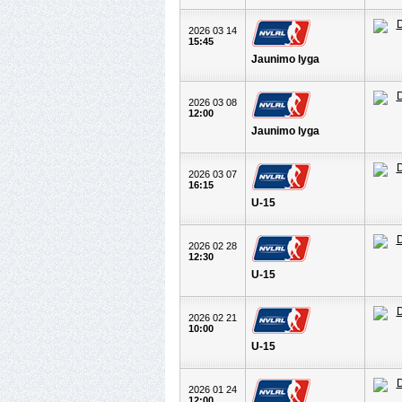
2026 03 14
15:45
Jaunimo lyga
2026 03 08
12:00
Jaunimo lyga
2026 03 07
16:15
U-15
2026 02 28
12:30
U-15
2026 02 21
10:00
U-15
2026 01 24
12:00