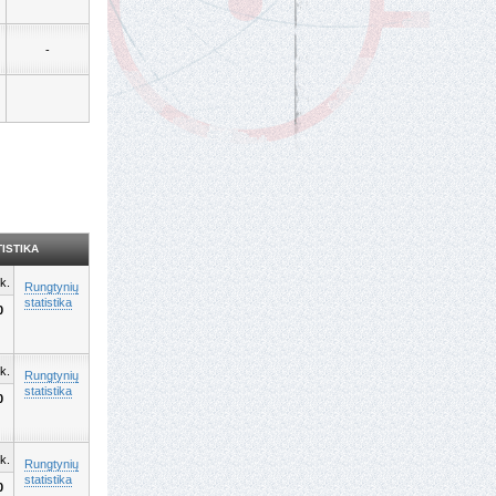
-
ISTIKA
k.
Rungtynių
statistika
0
k.
Rungtynių
statistika
0
k.
Rungtynių
statistika
0