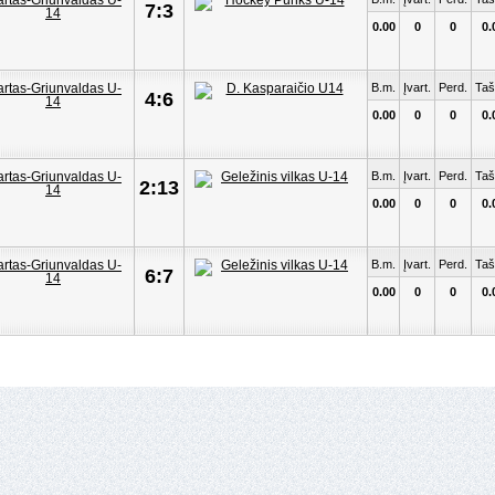
7:3
0.00
0
0
0.
B.m.
Įvart.
Perd.
Taš
4:6
0.00
0
0
0.
B.m.
Įvart.
Perd.
Taš
2:13
0.00
0
0
0.
B.m.
Įvart.
Perd.
Taš
6:7
0.00
0
0
0.