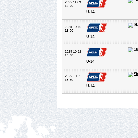
2025 11 09
12:00
U-14
2025 10 19
12:00
U-14
2025 10 12
10:00
U-14
2025 10 05
13:30
U-14