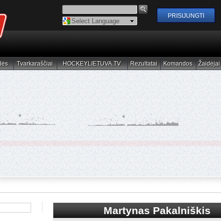
Powered by
Translate
lės
Tvarkaraščiai
HOCKEYLIETUVA.TV
Rezultatai
Komandos
Žaidėjai
elės
Tvarkaraščiai
HOCKEYLIETUVA.TV
Rezultatai
Komandos
Žaidėjai
Martynas Pakalniškis