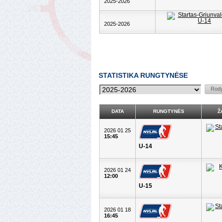
2025-2026
2025-2026
STATISTIKA RUNGTYNĖSE
DATA
RUNGTYNĖS
Ž
2026 01 25
15:45
U-14
2026 01 24
12:00
U-15
2026 01 18
16:45