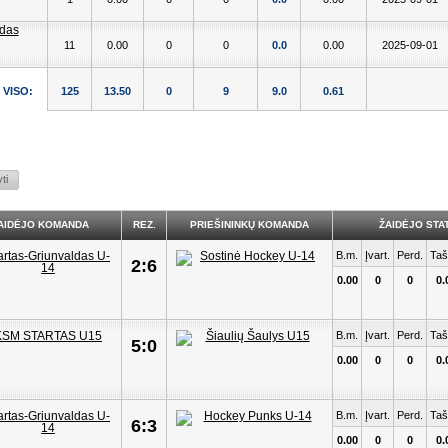
11
0.00
0
0
0.0
0.00
2025-09-01
VISO:
125
13.50
0
9
9.0
0.61
AIDĖJO KOMANDA
REZ.
PRIEŠININKŲ KOMANDA
ŽAIDĖJO STAT
B.m.
Įvart.
Perd.
Taš
2:6
0.00
0
0
0.
B.m.
Įvart.
Perd.
Taš
5:0
0.00
0
0
0.
B.m.
Įvart.
Perd.
Taš
6:3
0.00
0
0
0.