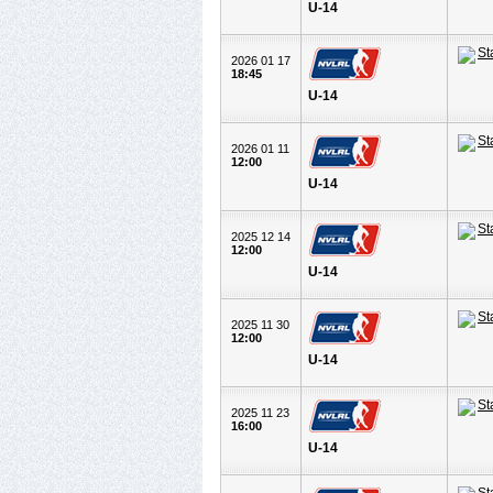
U-14
2026 01 17
18:45
U-14
2026 01 11
12:00
U-14
2025 12 14
12:00
U-14
2025 11 30
12:00
U-14
2025 11 23
16:00
U-14