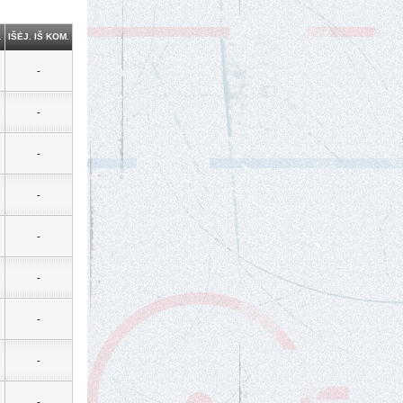
.
IŠĖJ. IŠ KOM.
-
-
-
-
-
-
-
-
-