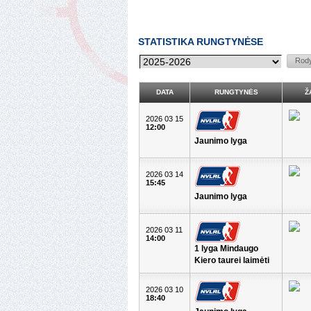
STATISTIKA RUNGTYNĖSE
DATA
RUNGTYNĖS
Ž
2026 03 15
12:00
Jaunimo lyga
2026 03 14
15:45
Jaunimo lyga
2026 03 11
14:00
1 lyga Mindaugo
Kiero taurei laimėti
2026 03 10
18:40