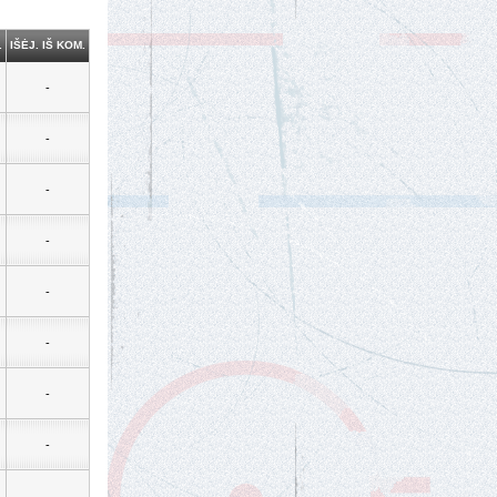
.
IŠĖJ. IŠ KOM.
-
-
-
-
-
-
-
-