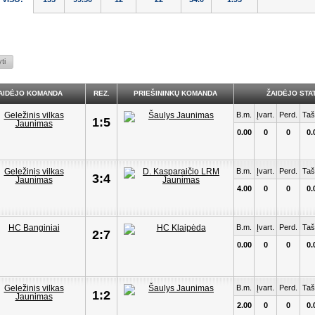
AIDĖJO KOMANDA
REZ.
PRIEŠININKŲ KOMANDA
ŽAIDĖJO STAT
B.m.
Įvart.
Perd.
Taš
1:5
0.00
0
0
0.
B.m.
Įvart.
Perd.
Taš
3:4
4.00
0
0
0.
B.m.
Įvart.
Perd.
Taš
2:7
0.00
0
0
0.
B.m.
Įvart.
Perd.
Taš
1:2
2.00
0
0
0.