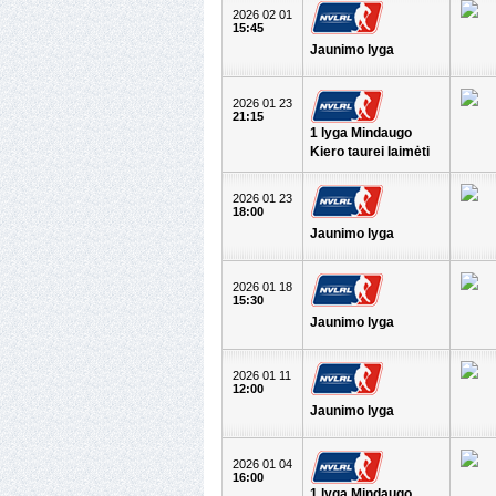
2026 02 01
15:45
Jaunimo lyga
2026 01 23
21:15
1 lyga Mindaugo
Kiero taurei laimėti
2026 01 23
18:00
Jaunimo lyga
2026 01 18
15:30
Jaunimo lyga
2026 01 11
12:00
Jaunimo lyga
2026 01 04
16:00
1 lyga Mindaugo