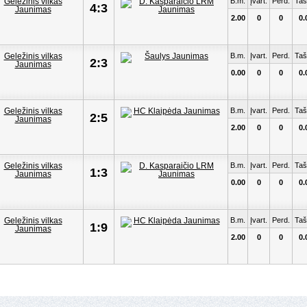
B.m.
Įvart.
Perd.
Taš
4:3
2.00
0
0
0.
B.m.
Įvart.
Perd.
Taš
2:3
0.00
0
0
0.
B.m.
Įvart.
Perd.
Taš
2:5
2.00
0
0
0.
B.m.
Įvart.
Perd.
Taš
1:3
0.00
0
0
0.
B.m.
Įvart.
Perd.
Taš
1:9
2.00
0
0
0.