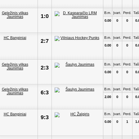
B.m.
Įvart.
Perd.
Taš
1:0
0.00
0
0
0.
B.m.
Įvart.
Perd.
Taš
2:7
0.00
0
0
0.
B.m.
Įvart.
Perd.
Taš
2:3
0.00
0
0
0.
B.m.
Įvart.
Perd.
Taš
6:3
2.00
0
0
0.
B.m.
Įvart.
Perd.
Taš
9:3
0.00
0
1
1.