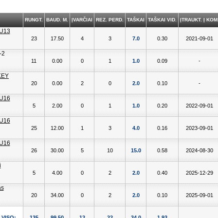
RUNGT.
BAUD. M.
ĮVARČIAI
REZ. PERD.
TAŠKAI
TAŠKAI VID.
ĮTRAUKT. Į KOM
23
17.50
4
3
7.0
0.30
2021-09-01
11
0.00
0
1
1.0
0.09
-
20
0.00
2
0
2.0
0.10
-
5
2.00
0
1
1.0
0.20
2022-09-01
25
12.00
1
3
4.0
0.16
2023-09-01
26
30.00
5
10
15.0
0.58
2024-08-30
5
4.00
0
2
2.0
0.40
2025-12-29
20
34.00
0
2
2.0
0.10
2025-09-01
VISO:
135
99.50
12
22
34.0
1.93