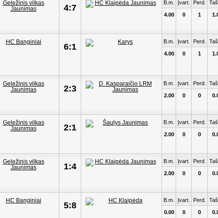
B.m.
Įvart.
Perd.
Taš
4:7
4.00
0
1
1.
B.m.
Įvart.
Perd.
Taš
6:1
4.00
0
1
1.
B.m.
Įvart.
Perd.
Taš
2:3
2.00
0
0
0.
B.m.
Įvart.
Perd.
Taš
2:1
2.00
0
0
0.
B.m.
Įvart.
Perd.
Taš
1:4
2.00
0
0
0.
B.m.
Įvart.
Perd.
Taš
5:8
0.00
0
0
0.