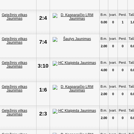
B.m.
Įvart.
Perd.
Taš
2:4
0.00
0
1
1.
B.m.
Įvart.
Perd.
Taš
7:4
2.00
0
0
0.
B.m.
Įvart.
Perd.
Taš
3:10
4.00
0
0
0.
B.m.
Įvart.
Perd.
Taš
1:6
2.00
0
0
0.
B.m.
Įvart.
Perd.
Taš
2:3
2.00
0
0
0.