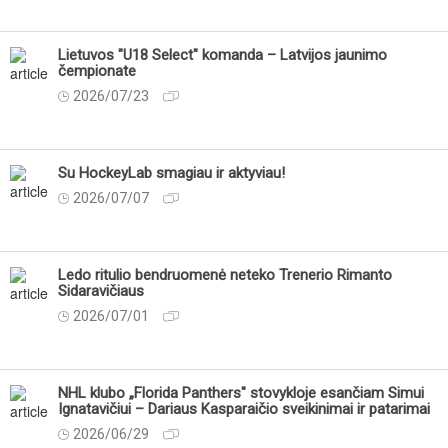
Lietuvos "U18 Select" komanda – Latvijos jaunimo
čempionate
2026/07/23
Su HockeyLab smagiau ir aktyviau!
2026/07/07
Ledo ritulio bendruomenė neteko Trenerio Rimanto
Sidaravičiaus
2026/07/01
NHL klubo „Florida Panthers" stovykloje esančiam Simui
Ignatavičiui – Dariaus Kasparaičio sveikinimai ir patarimai
2026/06/29