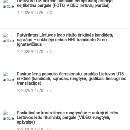
Lietuvos U18 rinktinė pasaulio čempionatą pradėjo
neįtikėtina pergale (FOTO, VIDEO: lietuvių įvarčiai)
2026/04/25
Patvirtintas Lietuvos ledo ritulio rinktinės kandidatų
sąrašas – rinktinėje nebus NHL kandidato Simo
Ignatavičiaus
2026/04/20
Pasiruošimą pasaulio čempionatui pradėjo Lietuvos U18
rinktinė (kandidatų sąrašas, rungtynių grafikas, tiesioginės
transliacijos)
2026/04/20
Paskutinėse kontrolinėse rungtynėse – antroji iš eilės
Lietuvos ledo ritulininkų pergalė (VIDEO: rungtynių
apžvalga)
2026/04/19