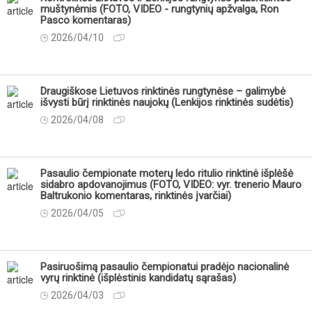
muštynėmis (FOTO, VIDEO - rungtynių apžvalga, Ron
Pasco komentaras)
2026/04/10
Draugiškose Lietuvos rinktinės rungtynėse – galimybė
išvysti būrį rinktinės naujokų (Lenkijos rinktinės sudėtis)
2026/04/08
Pasaulio čempionate moterų ledo ritulio rinktinė išplėšė
sidabro apdovanojimus (FOTO, VIDEO: vyr. trenerio Mauro
Baltrukonio komentaras, rinktinės įvarčiai)
2026/04/05
Pasiruošimą pasaulio čempionatui pradėjo nacionalinė
vyrų rinktinė (išplėstinis kandidatų sąrašas)
2026/04/03