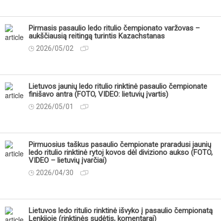
Pirmasis pasaulio ledo ritulio čempionato varžovas –
aukščiausią reitingą turintis Kazachstanas
2026/05/02
Lietuvos jaunių ledo ritulio rinktinė pasaulio čempionate
finišavo antra (FOTO, VIDEO: lietuvių įvartis)
2026/05/01
Pirmuosius taškus pasaulio čempionate praradusi jaunių
ledo ritulio rinktinė rytoj kovos dėl diviziono aukso (FOTO,
VIDEO – lietuvių įvarčiai)
2026/04/30
Lietuvos ledo ritulio rinktinė išvyko į pasaulio čempionatą
Lenkijoje (rinktinės sudėtis, komentarai)