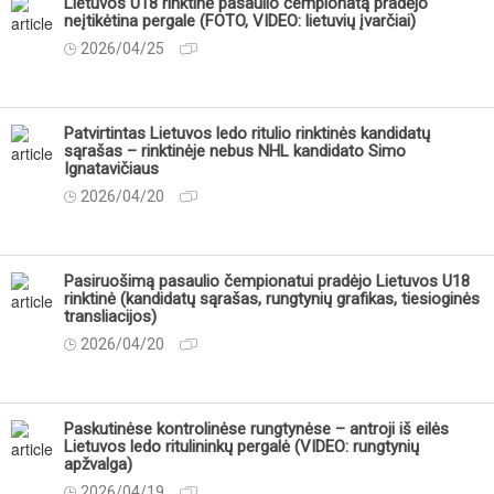
Lietuvos U18 rinktinė pasaulio čempionatą pradėjo
neįtikėtina pergale (FOTO, VIDEO: lietuvių įvarčiai)
2026/04/25
Patvirtintas Lietuvos ledo ritulio rinktinės kandidatų
sąrašas – rinktinėje nebus NHL kandidato Simo
Ignatavičiaus
2026/04/20
Pasiruošimą pasaulio čempionatui pradėjo Lietuvos U18
rinktinė (kandidatų sąrašas, rungtynių grafikas, tiesioginės
transliacijos)
2026/04/20
Paskutinėse kontrolinėse rungtynėse – antroji iš eilės
Lietuvos ledo ritulininkų pergalė (VIDEO: rungtynių
apžvalga)
2026/04/19