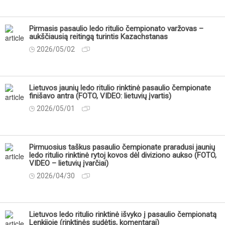
Pirmasis pasaulio ledo ritulio čempionato varžovas –
aukščiausią reitingą turintis Kazachstanas
2026/05/02
Lietuvos jaunių ledo ritulio rinktinė pasaulio čempionate
finišavo antra (FOTO, VIDEO: lietuvių įvartis)
2026/05/01
Pirmuosius taškus pasaulio čempionate praradusi jaunių
ledo ritulio rinktinė rytoj kovos dėl diviziono aukso (FOTO,
VIDEO – lietuvių įvarčiai)
2026/04/30
Lietuvos ledo ritulio rinktinė išvyko į pasaulio čempionatą
Lenkijoje (rinktinės sudėtis, komentarai)