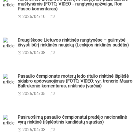
muštynėmis (FOTO, VIDEO - rungtynių apžvalga, Ron
Pasco komentaras)
2026/04/10
Draugiškose Lietuvos rinktinės rungtynėse – galimybė
išvysti būrį rinktinės naujokų (Lenkijos rinktinės sudėtis)
2026/04/08
Pasaulio čempionate moterų ledo ritulio rinktinė išplėšė
sidabro apdovanojimus (FOTO, VIDEO: vyr. trenerio Mauro
Baltrukonio komentaras, rinktinės įvarčiai)
2026/04/05
Pasiruošimą pasaulio čempionatui pradėjo nacionalinė
vyrų rinktinė (išplėstinis kandidatų sąrašas)
2026/04/03