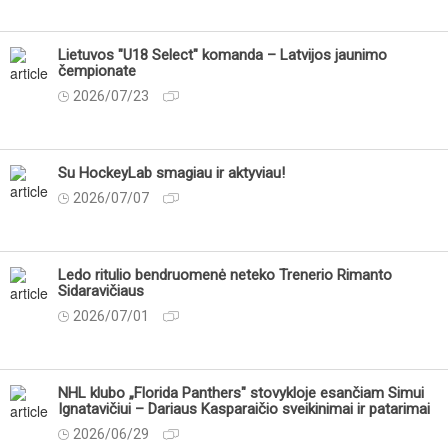
Lietuvos "U18 Select" komanda – Latvijos jaunimo
čempionate
2026/07/23
Su HockeyLab smagiau ir aktyviau!
2026/07/07
Ledo ritulio bendruomenė neteko Trenerio Rimanto
Sidaravičiaus
2026/07/01
NHL klubo „Florida Panthers" stovykloje esančiam Simui
Ignatavičiui – Dariaus Kasparaičio sveikinimai ir patarimai
2026/06/29