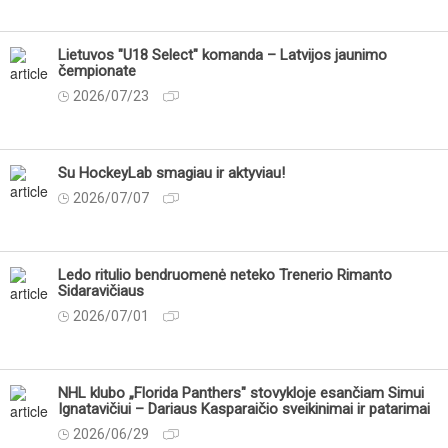
Lietuvos "U18 Select" komanda – Latvijos jaunimo
čempionate
2026/07/23
Su HockeyLab smagiau ir aktyviau!
2026/07/07
Ledo ritulio bendruomenė neteko Trenerio Rimanto
Sidaravičiaus
2026/07/01
NHL klubo „Florida Panthers" stovykloje esančiam Simui
Ignatavičiui – Dariaus Kasparaičio sveikinimai ir patarimai
2026/06/29