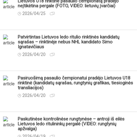
Lietuvos U18 rinktinė pasaulio čempionatą pradėjo
neįtikėtina pergale (FOTO, VIDEO: lietuvių įvarčiai)
2026/04/25
Patvirtintas Lietuvos ledo ritulio rinktinės kandidatų
sąrašas – rinktinėje nebus NHL kandidato Simo
Ignatavičiaus
2026/04/20
Pasiruošimą pasaulio čempionatui pradėjo Lietuvos U18
rinktinė (kandidatų sąrašas, rungtynių grafikas, tiesioginės
transliacijos)
2026/04/20
Paskutinėse kontrolinėse rungtynėse – antroji iš eilės
Lietuvos ledo ritulininkų pergalė (VIDEO: rungtynių
apžvalga)
2026/04/19