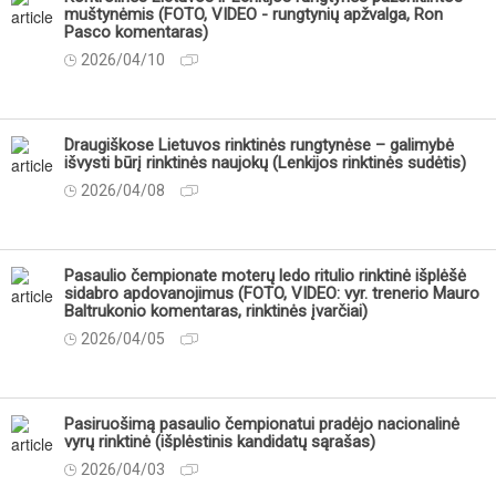
muštynėmis (FOTO, VIDEO - rungtynių apžvalga, Ron
Pasco komentaras)
2026/04/10
Draugiškose Lietuvos rinktinės rungtynėse – galimybė
išvysti būrį rinktinės naujokų (Lenkijos rinktinės sudėtis)
2026/04/08
Pasaulio čempionate moterų ledo ritulio rinktinė išplėšė
sidabro apdovanojimus (FOTO, VIDEO: vyr. trenerio Mauro
Baltrukonio komentaras, rinktinės įvarčiai)
2026/04/05
Pasiruošimą pasaulio čempionatui pradėjo nacionalinė
vyrų rinktinė (išplėstinis kandidatų sąrašas)
2026/04/03