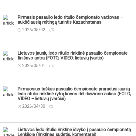
Pirmasis pasaulio ledo ritulio čempionato varžovas –
aukščiausią reitingą turintis Kazachstanas
2026/05/02
Lietuvos jaunių ledo ritulio rinktinė pasaulio čempionate
finišavo antra (FOTO, VIDEO: lietuvių įvartis)
2026/05/01
Pirmuosius taškus pasaulio čempionate praradusi jaunių
ledo ritulio rinktinė rytoj kovos dėl diviziono aukso (FOTO,
VIDEO – lietuvių įvarčiai)
2026/04/30
Lietuvos ledo ritulio rinktinė išvyko į pasaulio čempionatą
Lenkijoje (rinktinės sudėtis, komentarai)