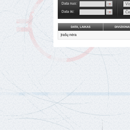
Data nuo:
Data iki:
DATA, LAIKAS
DIVIZIONA
Įrašų nėra