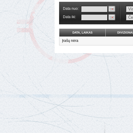
Data nuo:
Data iki:
DATA, LAIKAS
DIVIZIONA
Įrašų nėra