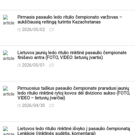
Pirmasis pasaulio ledo ritulio čempionato varžovas –
aukščiausią reitingą turintis Kazachstanas
2026/05/02
Lietuvos jaunių ledo ritulio rinktinė pasaulio čempionate
finišavo antra (FOTO, VIDEO: lietuvių įvartis)
2026/05/01
Pirmuosius taškus pasaulio čempionate praradusi jaunių
ledo ritulio rinktinė rytoj kovos dėl diviziono aukso (FOTO,
VIDEO – lietuvių įvarčiai)
2026/04/30
Lietuvos ledo ritulio rinktinė išvyko į pasaulio čempionatą
Lenkijoje (rinktinės sudėtis, komentarai)