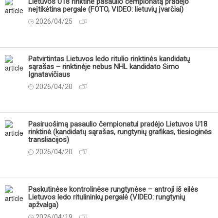
Lietuvos U18 rinktinė pasaulio čempionatą pradėjo
neįtikėtina pergale (FOTO, VIDEO: lietuvių įvarčiai)
2026/04/25
Patvirtintas Lietuvos ledo ritulio rinktinės kandidatų
sąrašas – rinktinėje nebus NHL kandidato Simo
Ignatavičiaus
2026/04/20
Pasiruošimą pasaulio čempionatui pradėjo Lietuvos U18
rinktinė (kandidatų sąrašas, rungtynių grafikas, tiesioginės
transliacijos)
2026/04/20
Paskutinėse kontrolinėse rungtynėse – antroji iš eilės
Lietuvos ledo ritulininkų pergalė (VIDEO: rungtynių
apžvalga)
2026/04/19