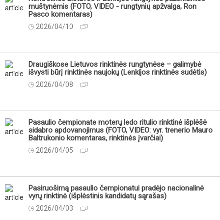
muštynėmis (FOTO, VIDEO - rungtynių apžvalga, Ron
Pasco komentaras)
2026/04/10
Draugiškose Lietuvos rinktinės rungtynėse – galimybė
išvysti būrį rinktinės naujokų (Lenkijos rinktinės sudėtis)
2026/04/08
Pasaulio čempionate moterų ledo ritulio rinktinė išplėšė
sidabro apdovanojimus (FOTO, VIDEO: vyr. trenerio Mauro
Baltrukonio komentaras, rinktinės įvarčiai)
2026/04/05
Pasiruošimą pasaulio čempionatui pradėjo nacionalinė
vyrų rinktinė (išplėstinis kandidatų sąrašas)
2026/04/03