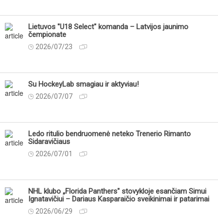
Lietuvos "U18 Select" komanda – Latvijos jaunimo
čempionate
2026/07/23
Su HockeyLab smagiau ir aktyviau!
2026/07/07
Ledo ritulio bendruomenė neteko Trenerio Rimanto
Sidaravičiaus
2026/07/01
NHL klubo „Florida Panthers" stovykloje esančiam Simui
Ignatavičiui – Dariaus Kasparaičio sveikinimai ir patarimai
2026/06/29