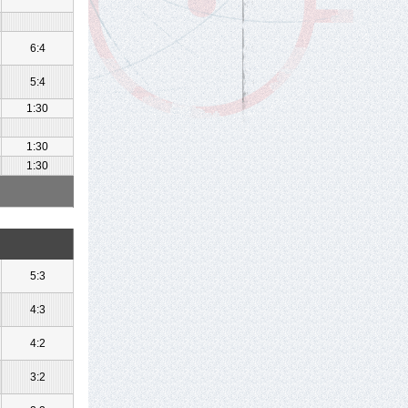
6:4
5:4
1:30
1:30
1:30
5:3
4:3
4:2
3:2