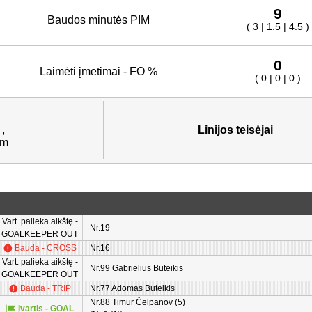
9
Baudos minutės PIM
( 3 | 1.5 | 4.5 )
0
Laimėti įmetimai - FO %
( 0 | 0 | 0 )
,
Linijos teisėjai
im
Vart. palieka aikštę -
Nr.19
GOALKEEPER OUT
Bauda - CROSS
Nr.16
Vart. palieka aikštę -
Nr.99 Gabrielius Buteikis
GOALKEEPER OUT
Bauda - TRIP
Nr.77 Adomas Buteikis
Nr.88 Timur Čelpanov (5)
Įvartis - GOAL