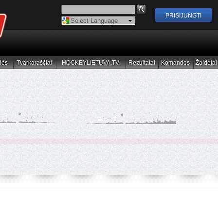
Powered by
Translate
lės
Tvarkaraščiai
HOCKEYLIETUVA.TV
Rezultatai
Komandos
Žaidėjai
elės
Tvarkaraščiai
HOCKEYLIETUVA.TV
Rezultatai
Komandos
Žaidėjai