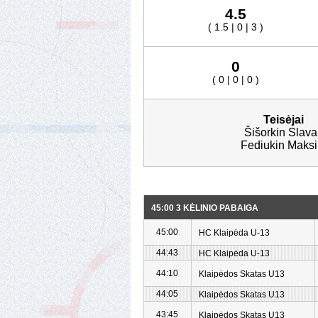
4.5
( 1.5 | 0 | 3 )
0
( 0 | 0 | 0 )
Teisėjai
Šišorkin Slava 
Fediukin Maks
45:00 3 KĖLINIO PABAIGA
45:00
HC Klaipėda U-13
44:43
HC Klaipėda U-13
44:10
Klaipėdos Skatas U13
44:05
Klaipėdos Skatas U13
43:45
Klaipėdos Skatas U13