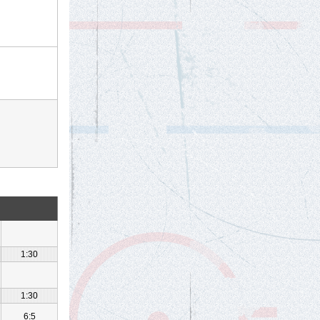
1:30
1:30
6:5