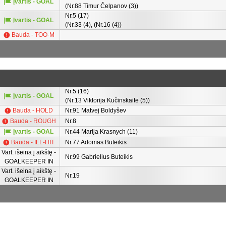
Įvartis - GOAL
(Nr.88 Timur Čelpanov (3))
Nr.5 (17)
Įvartis - GOAL
(Nr.33 (4), (Nr.16 (4))
Bauda - TOO-M
Nr.5 (16)
Įvartis - GOAL
(Nr.13 Viktorija Kučinskaitė (5))
Bauda - HOLD
Nr.91 Matvej Boldyšev
Bauda - ROUGH
Nr.8
Įvartis - GOAL
Nr.44 Marija Krasnych (11)
Bauda - ILL-HIT
Nr.77 Adomas Buteikis
Vart. išeina į aikštę -
Nr.99 Gabrielius Buteikis
GOALKEEPER IN
Vart. išeina į aikštę -
Nr.19
GOALKEEPER IN