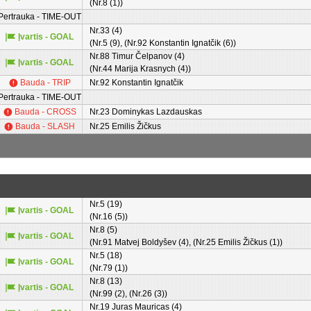
(Nr.8 (1))
Pertrauka - TIME-OUT
Nr.33 (4)
Įvartis - GOAL
(Nr.5 (9), (Nr.92 Konstantin Ignatčik (6))
Nr.88 Timur Čelpanov (4)
Įvartis - GOAL
(Nr.44 Marija Krasnych (4))
Bauda - TRIP
Nr.92 Konstantin Ignatčik
Pertrauka - TIME-OUT
Bauda - CROSS
Nr.23 Dominykas Lazdauskas
Bauda - SLASH
Nr.25 Emilis Žičkus
Nr.5 (19)
Įvartis - GOAL
(Nr.16 (5))
Nr.8 (5)
Įvartis - GOAL
(Nr.91 Matvej Boldyšev (4), (Nr.25 Emilis Žičkus (1))
Nr.5 (18)
Įvartis - GOAL
(Nr.79 (1))
Nr.8 (13)
Įvartis - GOAL
(Nr.99 (2), (Nr.26 (3))
Nr.19 Juras Mauricas (4)