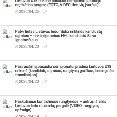
Lietuvos U18 rinktinė pasaulio čempionatą pradėjo
neįtikėtina pergale (FOTO, VIDEO: lietuvių įvarčiai)
2026/04/25
Patvirtintas Lietuvos ledo ritulio rinktinės kandidatų
sąrašas – rinktinėje nebus NHL kandidato Simo
Ignatavičiaus
2026/04/20
Pasiruošimą pasaulio čempionatui pradėjo Lietuvos U18
rinktinė (kandidatų sąrašas, rungtynių grafikas, tiesioginės
transliacijos)
2026/04/20
Paskutinėse kontrolinėse rungtynėse – antroji iš eilės
Lietuvos ledo ritulininkų pergalė (VIDEO: rungtynių
apžvalga)
2026/04/19