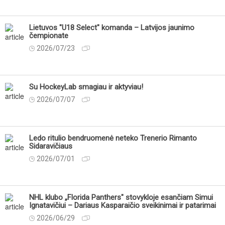
Lietuvos "U18 Select" komanda – Latvijos jaunimo
čempionate
2026/07/23
Su HockeyLab smagiau ir aktyviau!
2026/07/07
Ledo ritulio bendruomenė neteko Trenerio Rimanto
Sidaravičiaus
2026/07/01
NHL klubo „Florida Panthers" stovykloje esančiam Simui
Ignatavičiui – Dariaus Kasparaičio sveikinimai ir patarimai
2026/06/29