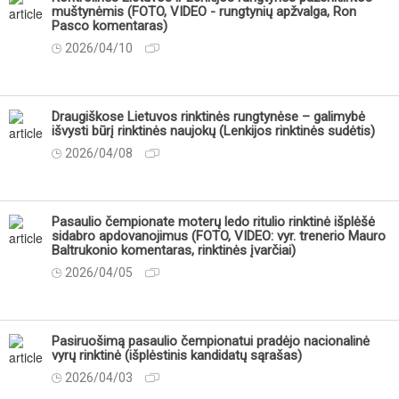
muštynėmis (FOTO, VIDEO - rungtynių apžvalga, Ron
Pasco komentaras)
2026/04/10
Draugiškose Lietuvos rinktinės rungtynėse – galimybė
išvysti būrį rinktinės naujokų (Lenkijos rinktinės sudėtis)
2026/04/08
Pasaulio čempionate moterų ledo ritulio rinktinė išplėšė
sidabro apdovanojimus (FOTO, VIDEO: vyr. trenerio Mauro
Baltrukonio komentaras, rinktinės įvarčiai)
2026/04/05
Pasiruošimą pasaulio čempionatui pradėjo nacionalinė
vyrų rinktinė (išplėstinis kandidatų sąrašas)
2026/04/03