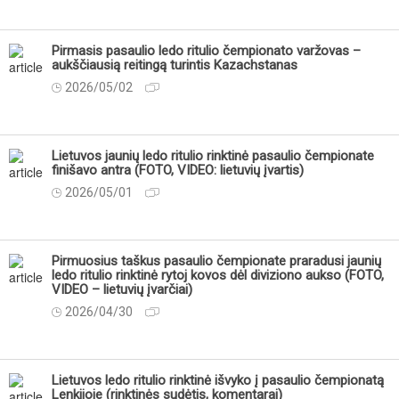
Pirmasis pasaulio ledo ritulio čempionato varžovas –
aukščiausią reitingą turintis Kazachstanas
2026/05/02
Lietuvos jaunių ledo ritulio rinktinė pasaulio čempionate
finišavo antra (FOTO, VIDEO: lietuvių įvartis)
2026/05/01
Pirmuosius taškus pasaulio čempionate praradusi jaunių
ledo ritulio rinktinė rytoj kovos dėl diviziono aukso (FOTO,
VIDEO – lietuvių įvarčiai)
2026/04/30
Lietuvos ledo ritulio rinktinė išvyko į pasaulio čempionatą
Lenkijoje (rinktinės sudėtis, komentarai)