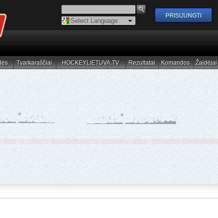
Powered by
Translate
lės
Tvarkaraščiai
HOCKEYLIETUVA.TV
Rezultatai
Komandos
Žaidėjai
elės
Tvarkaraščiai
HOCKEYLIETUVA.TV
Rezultatai
Komandos
Žaidėjai