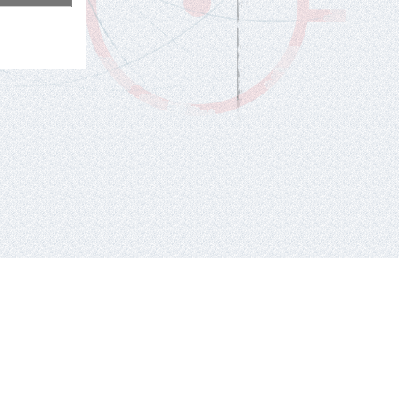
tel.: +370 659 44286.
El. paštas: info eta hockey.lt
e-solution:
gaumina