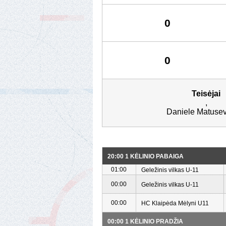
0
0
Teisėjai
,
Daniele Matusev
20:00 1 KĖLINIO PABAIGA
01:00
Geležinis vilkas U-11
00:00
Geležinis vilkas U-11
00:00
HC Klaipėda Mėlyni U11
00:00 1 KĖLINIO PRADŽIA