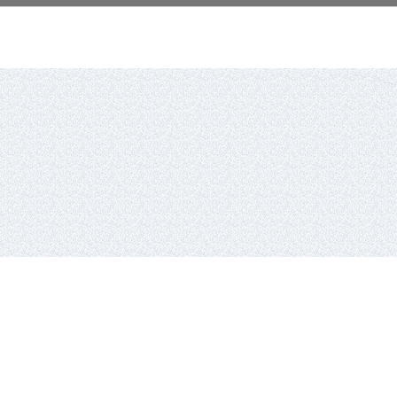
io lyga,
Vykdantysis direktorius
Remigijus Valickas,