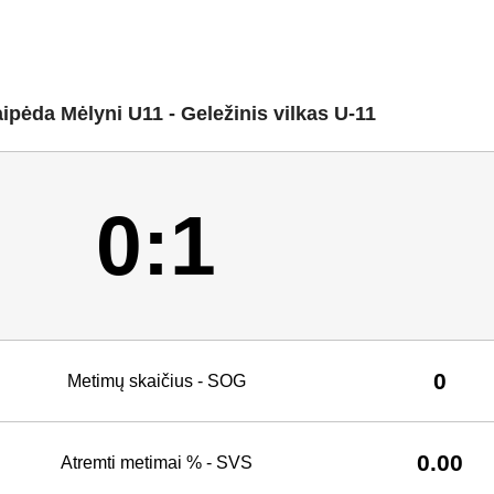
ipėda Mėlyni U11 - Geležinis vilkas U-11
0:1
0
Metimų skaičius - SOG
0.00
Atremti metimai % - SVS