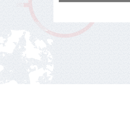
Nacionalinė ledo ritul
Ozo g.25, Vilnius.
2010 © hockey Lietuva