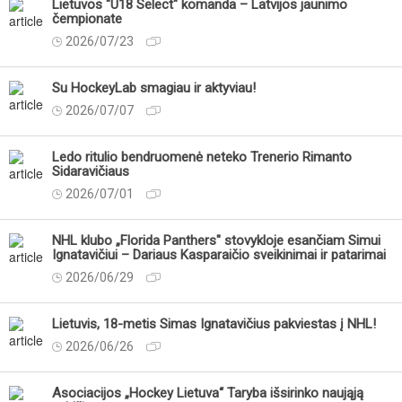
Lietuvos "U18 Select" komanda – Latvijos jaunimo
čempionate
2026/07/23
Su HockeyLab smagiau ir aktyviau!
2026/07/07
Ledo ritulio bendruomenė neteko Trenerio Rimanto
Sidaravičiaus
2026/07/01
NHL klubo „Florida Panthers" stovykloje esančiam Simui
Ignatavičiui – Dariaus Kasparaičio sveikinimai ir patarimai
2026/06/29
Lietuvis, 18-metis Simas Ignatavičius pakviestas į NHL!
2026/06/26
Asociacijos „Hockey Lietuva“ Taryba išsirinko naująją