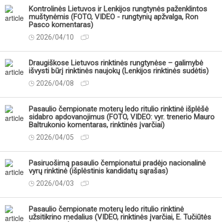
Kontrolinės Lietuvos ir Lenkijos rungtynės paženklintos
muštynėmis (FOTO, VIDEO - rungtynių apžvalga, Ron
Pasco komentaras)
2026/04/10
Draugiškose Lietuvos rinktinės rungtynėse – galimybė
išvysti būrį rinktinės naujokų (Lenkijos rinktinės sudėtis)
2026/04/08
Pasaulio čempionate moterų ledo ritulio rinktinė išplėšė
sidabro apdovanojimus (FOTO, VIDEO: vyr. trenerio Mauro
Baltrukonio komentaras, rinktinės įvarčiai)
2026/04/05
Pasiruošimą pasaulio čempionatui pradėjo nacionalinė
vyrų rinktinė (išplėstinis kandidatų sąrašas)
2026/04/03
Pasaulio čempionate moterų ledo ritulio rinktinė
užsitikrino medalius (VIDEO, rinktinės įvarčiai, E. Tučiūtės