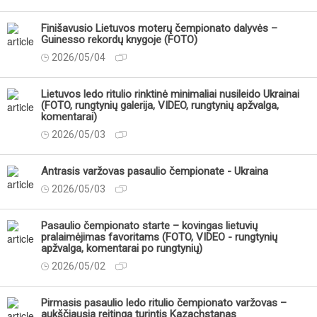
Finišavusio Lietuvos moterų čempionato dalyvės –
Guinesso rekordų knygoje (FOTO)
2026/05/04
Lietuvos ledo ritulio rinktinė minimaliai nusileido Ukrainai
(FOTO, rungtynių galerija, VIDEO, rungtynių apžvalga,
komentarai)
2026/05/03
Antrasis varžovas pasaulio čempionate - Ukraina
2026/05/03
Pasaulio čempionato starte – kovingas lietuvių
pralaimėjimas favoritams (FOTO, VIDEO - rungtynių
apžvalga, komentarai po rungtynių)
2026/05/02
Pirmasis pasaulio ledo ritulio čempionato varžovas –
aukščiausią reitingą turintis Kazachstanas