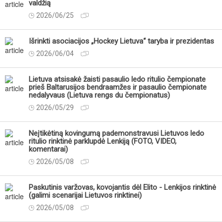
valdžią
2026/06/25
Išrinkti asociacijos „Hockey Lietuva“ taryba ir prezidentas
2026/06/04
Lietuva atsisakė žaisti pasaulio ledo ritulio čempionate
prieš Baltarusijos bendraamžes ir pasaulio čempionate
nedalyvaus (Lietuva rengs du čempionatus)
2026/05/29
Neįtikėtiną kovingumą pademonstravusi Lietuvos ledo
ritulio rinktinė parklupdė Lenkiją (FOTO, VIDEO,
komentarai)
2026/05/08
Paskutinis varžovas, kovojantis dėl Elito - Lenkijos rinktinė
(galimi scenarijai Lietuvos rinktinei)
2026/05/08