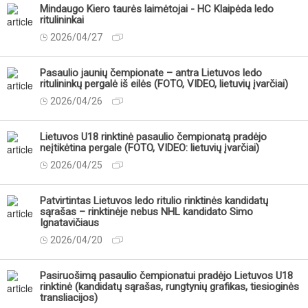
Mindaugo Kiero taurės laimėtojai - HC Klaipėda ledo
ritulininkai
2026/04/27
Pasaulio jaunių čempionate – antra Lietuvos ledo
ritulininkų pergalė iš eilės (FOTO, VIDEO, lietuvių įvarčiai)
2026/04/26
Lietuvos U18 rinktinė pasaulio čempionatą pradėjo
neįtikėtina pergale (FOTO, VIDEO: lietuvių įvarčiai)
2026/04/25
Patvirtintas Lietuvos ledo ritulio rinktinės kandidatų
sąrašas – rinktinėje nebus NHL kandidato Simo
Ignatavičiaus
2026/04/20
Pasiruošimą pasaulio čempionatui pradėjo Lietuvos U18
rinktinė (kandidatų sąrašas, rungtynių grafikas, tiesioginės
transliacijos)