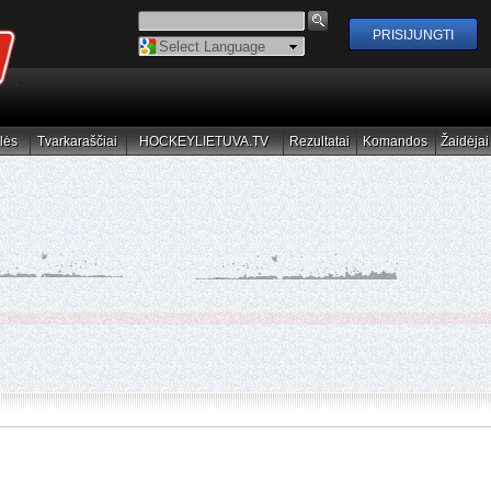
Powered by
Translate
lės
Tvarkaraščiai
HOCKEYLIETUVA.TV
Rezultatai
Komandos
Žaidėjai
elės
Tvarkaraščiai
HOCKEYLIETUVA.TV
Rezultatai
Komandos
Žaidėjai