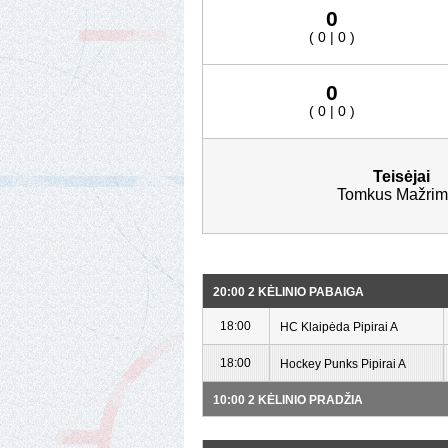
0
( 0 | 0 )
0
( 0 | 0 )
Teisėjai
Tomkus Mažrim
20:00 2 KĖLINIO PABAIGA
18:00
HC Klaipėda Pipirai A
18:00
Hockey Punks Pipirai A
10:00 2 KĖLINIO PRADŽIA