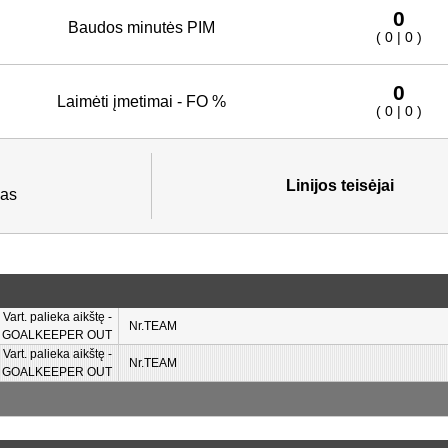
0
Baudos minutės PIM
( 0 | 0 )
0
Laimėti įmetimai - FO %
( 0 | 0 )
Linijos teisėjai
as
Vart. palieka aikštę -
Nr.TEAM
GOALKEEPER OUT
Vart. palieka aikštę -
Nr.TEAM
GOALKEEPER OUT