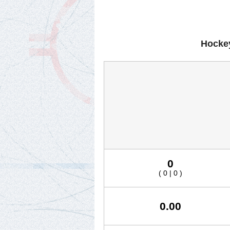
Hockey
0
( 0 | 0 )
0.00