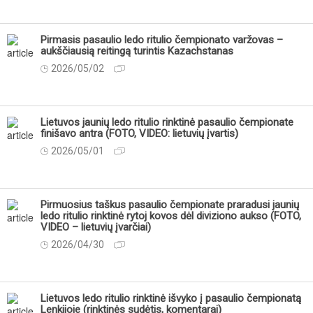
Pirmasis pasaulio ledo ritulio čempionato varžovas –
aukščiausią reitingą turintis Kazachstanas
2026/05/02
Lietuvos jaunių ledo ritulio rinktinė pasaulio čempionate
finišavo antra (FOTO, VIDEO: lietuvių įvartis)
2026/05/01
Pirmuosius taškus pasaulio čempionate praradusi jaunių
ledo ritulio rinktinė rytoj kovos dėl diviziono aukso (FOTO,
VIDEO – lietuvių įvarčiai)
2026/04/30
Lietuvos ledo ritulio rinktinė išvyko į pasaulio čempionatą
Lenkijoje (rinktinės sudėtis, komentarai)