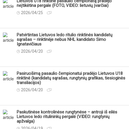
Lietuvos U18 rinktinė pasaulio čempionatą pradėjo
neįtikėtina pergale (FOTO, VIDEO: lietuvių įvarčiai)
2026/04/25
Patvirtintas Lietuvos ledo ritulio rinktinės kandidatų
sąrašas – rinktinėje nebus NHL kandidato Simo
Ignatavičiaus
2026/04/20
Pasiruošimą pasaulio čempionatui pradėjo Lietuvos U18
rinktinė (kandidatų sąrašas, rungtynių grafikas, tiesioginės
transliacijos)
2026/04/20
Paskutinėse kontrolinėse rungtynėse – antroji iš eilės
Lietuvos ledo ritulininkų pergalė (VIDEO: rungtynių
apžvalga)
2026/04/19