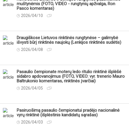
muštynėmis (FOTO, VIDEO - rungtynių apžvalga, Ron
Pasco komentaras)
2026/04/10
Draugiškose Lietuvos rinktinės rungtynėse – galimybė
išvysti būrį rinktinės naujokų (Lenkijos rinktinės sudėtis)
2026/04/08
Pasaulio čempionate moterų ledo ritulio rinktinė išplėšė
sidabro apdovanojimus (FOTO, VIDEO: vyr. trenerio Mauro
Baltrukonio komentaras, rinktinės įvarčiai)
2026/04/05
Pasiruošimą pasaulio čempionatui pradėjo nacionalinė
vyrų rinktinė (išplėstinis kandidatų sąrašas)
2026/04/03