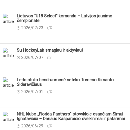
Lietuvos "U18 Select" komanda – Latvijos jaunimo
čempionate
2026/07/23
Su HockeyLab smagiau ir aktyviau!
2026/07/07
Ledo ritulio bendruomenė neteko Trenerio Rimanto
Sidaravičiaus
2026/07/01
NHL klubo „Florida Panthers" stovykloje esančiam Simui
Ignatavičiui – Dariaus Kasparaičio sveikinimai ir patarimai
2026/06/29