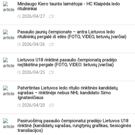
Mindaugo Kiero taurės laimėtojai - HC Klaipėda ledo
ritulininkai
2026/04/27
Pasaulio jaunių čempionate – antra Lietuvos ledo
ritulininkų pergalė iš eilės (FOTO, VIDEO, lietuvių įvarčiai)
2026/04/26
Lietuvos U18 rinktinė pasaulio čempionatą pradėjo
neįtikėtina pergale (FOTO, VIDEO: lietuvių įvarčiai)
2026/04/25
Patvirtintas Lietuvos ledo ritulio rinktinės kandidatų
sąrašas – rinktinėje nebus NHL kandidato Simo
Ignatavičiaus
2026/04/20
Pasiruošimą pasaulio čempionatui pradėjo Lietuvos U18
rinktinė (kandidatų sąrašas, rungtynių grafikas, tiesioginės
transliacijos)