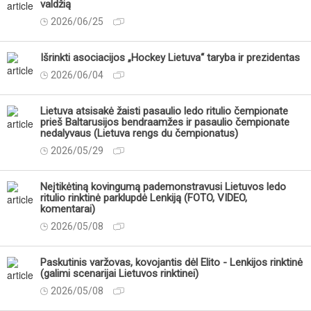
valdžią
2026/06/25
Išrinkti asociacijos „Hockey Lietuva“ taryba ir prezidentas
2026/06/04
Lietuva atsisakė žaisti pasaulio ledo ritulio čempionate
prieš Baltarusijos bendraamžes ir pasaulio čempionate
nedalyvaus (Lietuva rengs du čempionatus)
2026/05/29
Neįtikėtiną kovingumą pademonstravusi Lietuvos ledo
ritulio rinktinė parklupdė Lenkiją (FOTO, VIDEO,
komentarai)
2026/05/08
Paskutinis varžovas, kovojantis dėl Elito - Lenkijos rinktinė
(galimi scenarijai Lietuvos rinktinei)
2026/05/08