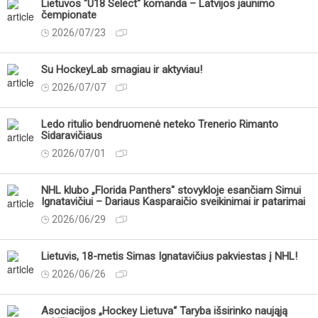
Lietuvos "U18 Select" komanda – Latvijos jaunimo
čempionate
2026/07/23
Su HockeyLab smagiau ir aktyviau!
2026/07/07
Ledo ritulio bendruomenė neteko Trenerio Rimanto
Sidaravičiaus
2026/07/01
NHL klubo „Florida Panthers" stovykloje esančiam Simui
Ignatavičiui – Dariaus Kasparaičio sveikinimai ir patarimai
2026/06/29
Lietuvis, 18-metis Simas Ignatavičius pakviestas į NHL!
2026/06/26
Asociacijos „Hockey Lietuva“ Taryba išsirinko naująją