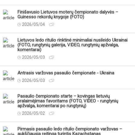
Finišavusio Lietuvos moterų čempionato dalyvės –
Guinesso rekordų knygoje (FOTO)
2026/05/04
Lietuvos ledo ritulio rinktinė minimaliai nusileido Ukrainai
(FOTO, rungtynių galerija, VIDEO, rungtynių apžvalga,
komentarai)
2026/05/03
Antrasis varžovas pasaulio čempionate - Ukraina
2026/05/03
Pasaulio čempionato starte – kovingas lietuvių
pralaimėjimas favoritams (FOTO, VIDEO - rungtynių
apžvalga, komentarai po rungtynių)
2026/05/02
Pirmasis pasaulio ledo ritulio čempionato varžovas –
aukščiausią reitingą turintis Kazachstanas