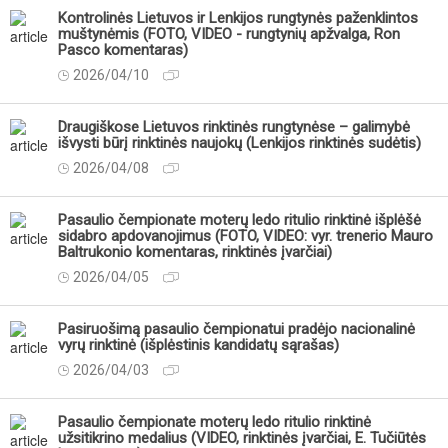
Kontrolinės Lietuvos ir Lenkijos rungtynės paženklintos
muštynėmis (FOTO, VIDEO - rungtynių apžvalga, Ron
Pasco komentaras)
2026/04/10
Draugiškose Lietuvos rinktinės rungtynėse – galimybė
išvysti būrį rinktinės naujokų (Lenkijos rinktinės sudėtis)
2026/04/08
Pasaulio čempionate moterų ledo ritulio rinktinė išplėšė
sidabro apdovanojimus (FOTO, VIDEO: vyr. trenerio Mauro
Baltrukonio komentaras, rinktinės įvarčiai)
2026/04/05
Pasiruošimą pasaulio čempionatui pradėjo nacionalinė
vyrų rinktinė (išplėstinis kandidatų sąrašas)
2026/04/03
Pasaulio čempionate moterų ledo ritulio rinktinė
užsitikrino medalius (VIDEO, rinktinės įvarčiai, E. Tučiūtės