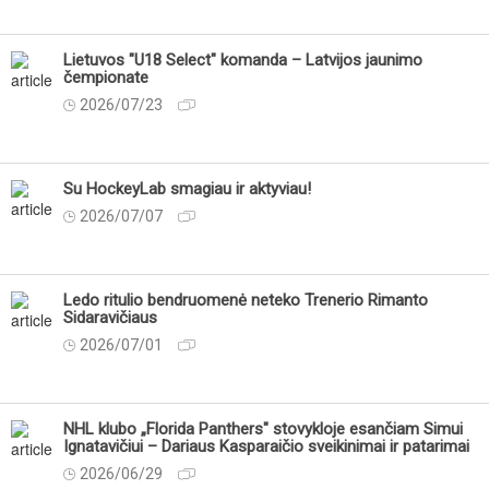
Lietuvos "U18 Select" komanda – Latvijos jaunimo
čempionate
2026/07/23
Su HockeyLab smagiau ir aktyviau!
2026/07/07
Ledo ritulio bendruomenė neteko Trenerio Rimanto
Sidaravičiaus
2026/07/01
NHL klubo „Florida Panthers" stovykloje esančiam Simui
Ignatavičiui – Dariaus Kasparaičio sveikinimai ir patarimai
2026/06/29