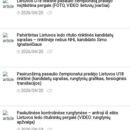
Lietuvos U18 rinktinė pasaulio čempionatą pradėjo
neįtikėtina pergale (FOTO, VIDEO: lietuvių įvarčiai)
2026/04/25
Patvirtintas Lietuvos ledo ritulio rinktinės kandidatų
sąrašas – rinktinėje nebus NHL kandidato Simo
Ignatavičiaus
2026/04/20
Pasiruošimą pasaulio čempionatui pradėjo Lietuvos U18
rinktinė (kandidatų sąrašas, rungtynių grafikas, tiesioginės
transliacijos)
2026/04/20
Paskutinėse kontrolinėse rungtynėse – antroji iš eilės
Lietuvos ledo ritulininkų pergalė (VIDEO: rungtynių
apžvalga)
2026/04/19