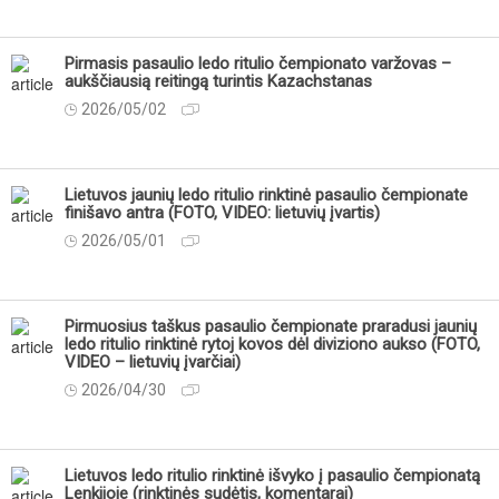
Pirmasis pasaulio ledo ritulio čempionato varžovas –
aukščiausią reitingą turintis Kazachstanas
2026/05/02
Lietuvos jaunių ledo ritulio rinktinė pasaulio čempionate
finišavo antra (FOTO, VIDEO: lietuvių įvartis)
2026/05/01
Pirmuosius taškus pasaulio čempionate praradusi jaunių
ledo ritulio rinktinė rytoj kovos dėl diviziono aukso (FOTO,
VIDEO – lietuvių įvarčiai)
2026/04/30
Lietuvos ledo ritulio rinktinė išvyko į pasaulio čempionatą
Lenkijoje (rinktinės sudėtis, komentarai)