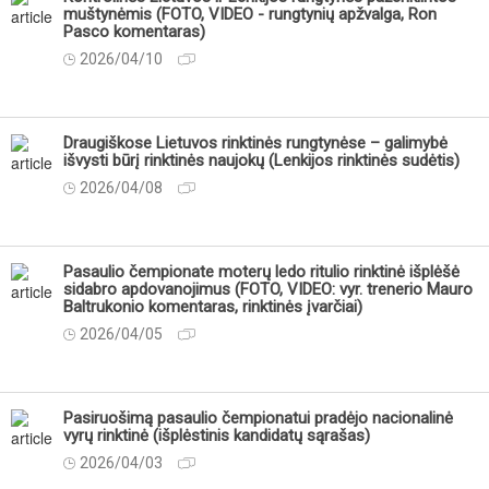
muštynėmis (FOTO, VIDEO - rungtynių apžvalga, Ron
Pasco komentaras)
2026/04/10
Draugiškose Lietuvos rinktinės rungtynėse – galimybė
išvysti būrį rinktinės naujokų (Lenkijos rinktinės sudėtis)
2026/04/08
Pasaulio čempionate moterų ledo ritulio rinktinė išplėšė
sidabro apdovanojimus (FOTO, VIDEO: vyr. trenerio Mauro
Baltrukonio komentaras, rinktinės įvarčiai)
2026/04/05
Pasiruošimą pasaulio čempionatui pradėjo nacionalinė
vyrų rinktinė (išplėstinis kandidatų sąrašas)
2026/04/03