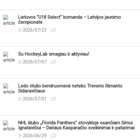
Lietuvos "U18 Select" komanda – Latvijos jaunimo
čempionate
2026/07/23
Su HockeyLab smagiau ir aktyviau!
2026/07/07
Ledo ritulio bendruomenė neteko Trenerio Rimanto
Sidaravičiaus
2026/07/01
NHL klubo „Florida Panthers" stovykloje esančiam Simui
Ignatavičiui – Dariaus Kasparaičio sveikinimai ir patarimai
2026/06/29