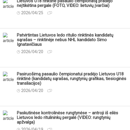
Lietuvos U18 rinktinė pasaulio čempionatą pradėjo
neįtikėtina pergale (FOTO, VIDEO: lietuvių įvarčiai)
2026/04/25
Patvirtintas Lietuvos ledo ritulio rinktinės kandidatų
sąrašas – rinktinėje nebus NHL kandidato Simo
Ignatavičiaus
2026/04/20
Pasiruošimą pasaulio čempionatui pradėjo Lietuvos U18
rinktinė (kandidatų sąrašas, rungtynių grafikas, tiesioginės
transliacijos)
2026/04/20
Paskutinėse kontrolinėse rungtynėse – antroji iš eilės
Lietuvos ledo ritulininkų pergalė (VIDEO: rungtynių
apžvalga)
2026/04/19