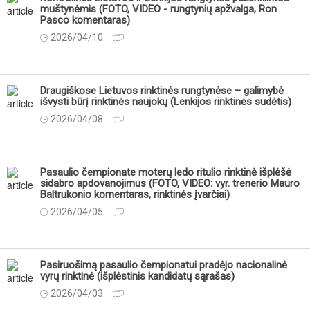
muštynėmis (FOTO, VIDEO - rungtynių apžvalga, Ron
Pasco komentaras)
2026/04/10
Draugiškose Lietuvos rinktinės rungtynėse – galimybė
išvysti būrį rinktinės naujokų (Lenkijos rinktinės sudėtis)
2026/04/08
Pasaulio čempionate moterų ledo ritulio rinktinė išplėšė
sidabro apdovanojimus (FOTO, VIDEO: vyr. trenerio Mauro
Baltrukonio komentaras, rinktinės įvarčiai)
2026/04/05
Pasiruošimą pasaulio čempionatui pradėjo nacionalinė
vyrų rinktinė (išplėstinis kandidatų sąrašas)
2026/04/03