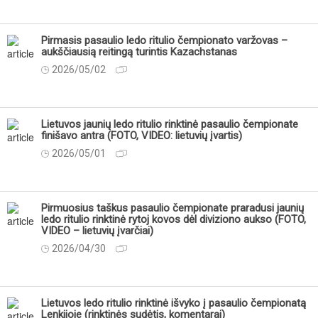
Pirmasis pasaulio ledo ritulio čempionato varžovas –
aukščiausią reitingą turintis Kazachstanas
2026/05/02
Lietuvos jaunių ledo ritulio rinktinė pasaulio čempionate
finišavo antra (FOTO, VIDEO: lietuvių įvartis)
2026/05/01
Pirmuosius taškus pasaulio čempionate praradusi jaunių
ledo ritulio rinktinė rytoj kovos dėl diviziono aukso (FOTO,
VIDEO – lietuvių įvarčiai)
2026/04/30
Lietuvos ledo ritulio rinktinė išvyko į pasaulio čempionatą
Lenkijoje (rinktinės sudėtis, komentarai)