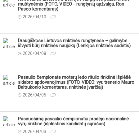
muštynėmis (FOTO, VIDEO - rungtynių apžvalga, Ron
Pasco komentaras)
2026/04/10
Draugiškose Lietuvos rinktinės rungtynėse – galimybė
išvysti būrį rinktinės naujokų (Lenkijos rinktinės sudėtis)
2026/04/08
Pasaulio čempionate moterų ledo ritulio rinktinė išplėšė
sidabro apdovanojimus (FOTO, VIDEO: vyr. trenerio Mauro
Baltrukonio komentaras, rinktinės įvarčiai)
2026/04/05
Pasiruošimą pasaulio čempionatui pradėjo nacionalinė
vyrų rinktinė (išplėstinis kandidatų sąrašas)
2026/04/03