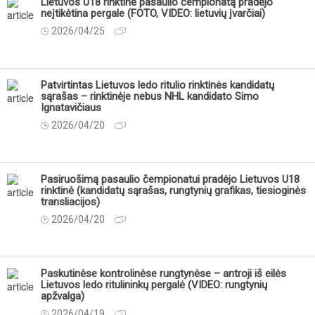
Lietuvos U18 rinktinė pasaulio čempionatą pradėjo
neįtikėtina pergale (FOTO, VIDEO: lietuvių įvarčiai)
2026/04/25
Patvirtintas Lietuvos ledo ritulio rinktinės kandidatų
sąrašas – rinktinėje nebus NHL kandidato Simo
Ignatavičiaus
2026/04/20
Pasiruošimą pasaulio čempionatui pradėjo Lietuvos U18
rinktinė (kandidatų sąrašas, rungtynių grafikas, tiesioginės
transliacijos)
2026/04/20
Paskutinėse kontrolinėse rungtynėse – antroji iš eilės
Lietuvos ledo ritulininkų pergalė (VIDEO: rungtynių
apžvalga)
2026/04/19