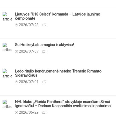
Lietuvos "U18 Select" komanda – Latvijos jaunimo
čempionate
2026/07/23
Su HockeyLab smagiau ir aktyviau!
2026/07/07
Ledo ritulio bendruomenė neteko Trenerio Rimanto
Sidaravičiaus
2026/07/01
NHL klubo „Florida Panthers" stovykloje esančiam Simui
Ignatavičiui – Dariaus Kasparaičio sveikinimai ir patarimai
2026/06/29