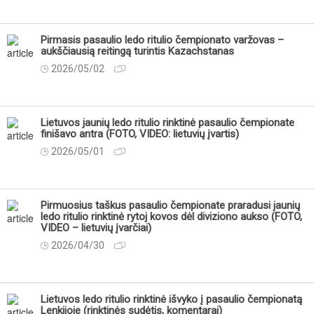
Pirmasis pasaulio ledo ritulio čempionato varžovas –
aukščiausią reitingą turintis Kazachstanas
2026/05/02
Lietuvos jaunių ledo ritulio rinktinė pasaulio čempionate
finišavo antra (FOTO, VIDEO: lietuvių įvartis)
2026/05/01
Pirmuosius taškus pasaulio čempionate praradusi jaunių
ledo ritulio rinktinė rytoj kovos dėl diviziono aukso (FOTO,
VIDEO – lietuvių įvarčiai)
2026/04/30
Lietuvos ledo ritulio rinktinė išvyko į pasaulio čempionatą
Lenkijoje (rinktinės sudėtis, komentarai)