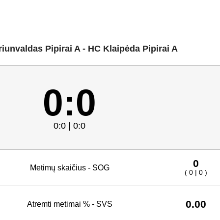
unvaldas Pipirai A - HC Klaipėda Pipirai A
0:0
0:0 | 0:0
0
Metimų skaičius - SOG
( 0 | 0 )
0.00
Atremti metimai % - SVS