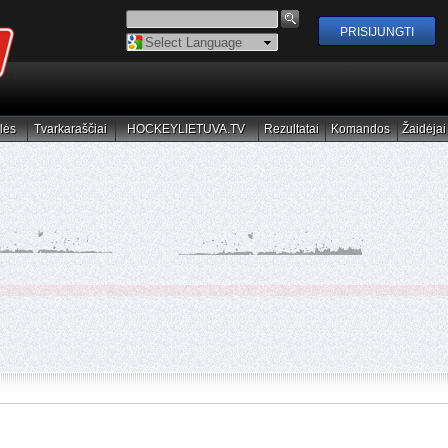
Powered by
Translate
lės
Tvarkaraščiai
HOCKEYLIETUVA.TV
Rezultatai
Komandos
Žaidėjai
elės
Tvarkaraščiai
HOCKEYLIETUVA.TV
Rezultatai
Komandos
Žaidėjai