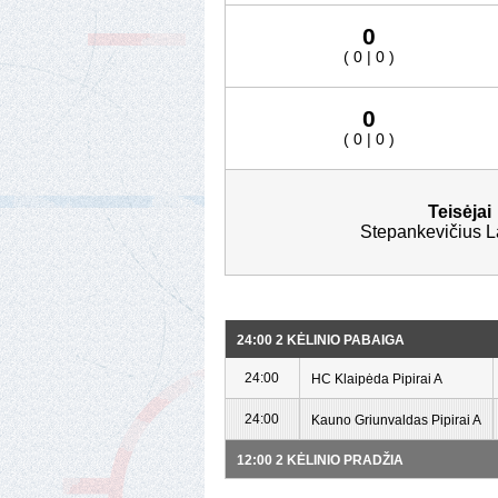
0
( 0 | 0 )
0
( 0 | 0 )
Teisėjai
Stepankevičius 
24:00 2 KĖLINIO PABAIGA
24:00
HC Klaipėda Pipirai A
24:00
Kauno Griunvaldas Pipirai A
12:00 2 KĖLINIO PRADŽIA