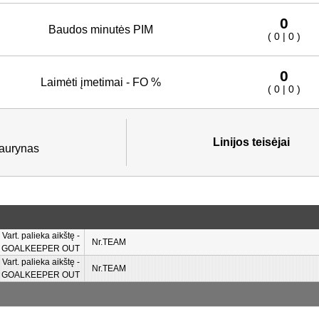
0
Baudos minutės PIM
( 0 | 0 )
0
Laimėti įmetimai - FO %
( 0 | 0 )
Linijos teisėjai
Laurynas
Vart. palieka aikštę -
Nr.TEAM
GOALKEEPER OUT
Vart. palieka aikštę -
Nr.TEAM
GOALKEEPER OUT