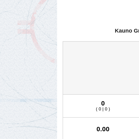
Kauno Gri
0
( 0 | 0 )
0.00