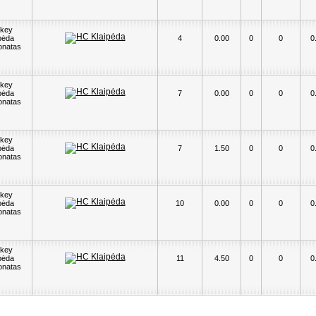
key
pėda
4
0.00
0
0
0
onatas
key
pėda
7
0.00
0
0
0
onatas
key
pėda
7
1.50
0
0
0
onatas
key
pėda
10
0.00
0
0
0
onatas
key
pėda
11
4.50
0
0
0
onatas