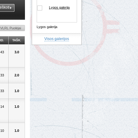
Lygos galerija
NVLRL Puolėjai
Visos galerijos
ID.
TAŠK.
.43
3.0
.33
2.0
.33
1.0
.14
1.0
.10
1.0