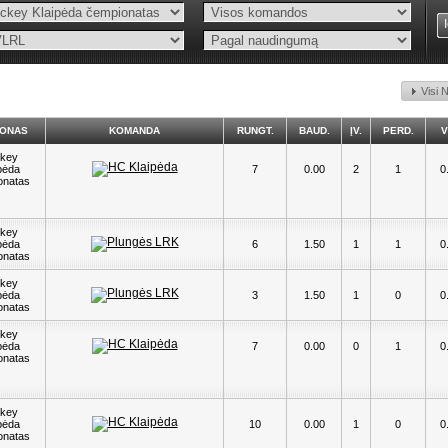
Visi 
IONAS
KOMANDA
RUNGT.
BAUD.
ĮV.
PERD.
V
key
pėda
7
0.00
2
1
0
onatas
key
pėda
6
1.50
1
1
0
onatas
key
pėda
3
1.50
1
0
0
onatas
key
pėda
7
0.00
0
1
0
onatas
key
pėda
10
0.00
1
0
0
onatas