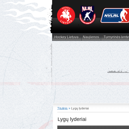
Hockey Lietuva
Naujienos
Turnyrinės lente
Hockey Lietuva
Naujienos
Turnyrinės lent
Titulinis
»
Lygų lyderiai
Lygų lyderiai