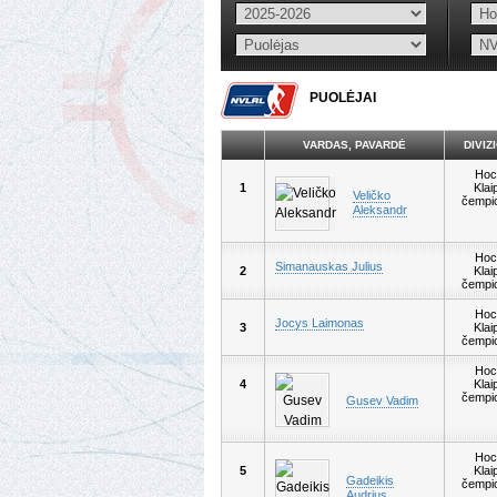
PUOLĖJAI
VARDAS, PAVARDĖ
DIVIZ
Hoc
1
Klai
Veličko
čempi
Aleksandr
Hoc
Simanauskas Julius
2
Klai
čempi
Hoc
Jocys Laimonas
3
Klai
čempi
Hoc
4
Klai
čempi
Gusev Vadim
Hoc
5
Klai
Gadeikis
čempi
Audrius