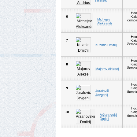
Hoc
6
Klai
Michejev
čempi
Aleksandr
Hoc
7
Klai
čempi
Kuzmin Dmitrij
Hoc
8
Klai
čempi
Majorov Aleksej
Hoc
9
Klai
Juralovič
čempi
Jevgenij
Hoc
10
Klai
Aržanovskij
čempi
Dmitrij